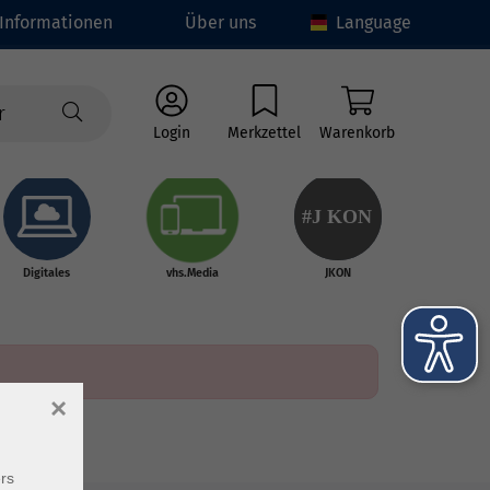
Informationen
Über uns
Language
Login
Merkzettel
Warenkorb
#J
K
ON
Digitales
vhs.Media
JKON
×
rs