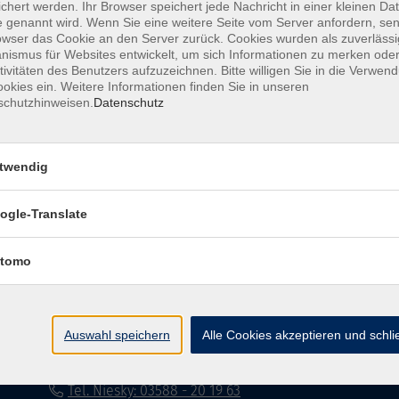
chert werden. Ihr Browser speichert jede Nachricht in einer kleinen Dat
 genannt wird. Wenn Sie eine weitere Seite vom Server anfordern, se
Impressum
Datenschutzerklärung
AG
owser das Cookie an den Server zurück. Cookies wurden als zuverlässi
ismus für Websites entwickelt, um sich Informationen zu merken oder
tivitäten des Benutzers aufzuzeichnen. Bitte willigen Sie in die Verwen
okies ein. Weitere Informationen finden Sie in unseren
schutzhinweisen.
Datenschutz
twendig
Volkshochschule Dreiländereck
ogle-Translate
Poststraße 8
02708 Löbau
tomo
info@vhs-dle.de
Tel. Löbau: 03585 - 41 77 442
Auswahl speichern
Alle Cookies akzeptieren und schl
Tel. Zittau: 03585 - 41 77 448
Tel. Görlitz: 03581 - 40 37 43
Tel. Niesky: 03588 - 20 19 63