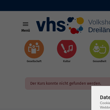
Menü
Skip to main content
Gesellschaft
Kultur
Gesundheit
Der Kurs konnte nicht gefunden werden.
Dat
Cookie
Webbr