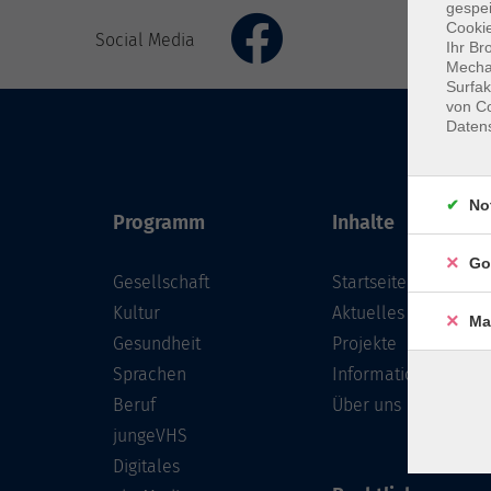
gespei
Cookie
Social Media
Ihr Br
Mechan
Surfak
von Co
Daten
No
Programm
Inhalte
Go
Gesellschaft
Startseite
Kultur
Aktuelles
Ma
Gesundheit
Projekte
Sprachen
Informationen
Beruf
Über uns
jungeVHS
Digitales