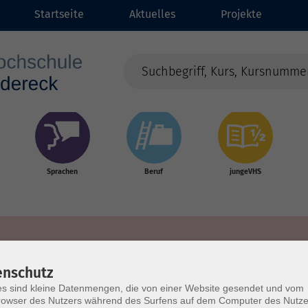
Startseite
Aktuelles
Projekte
Sprachen
Beruf
jungeVHS
enschutz
s sind kleine Datenmengen, die von einer Website gesendet und vom
owser des Nutzers während des Surfens auf dem Computer des Nutze