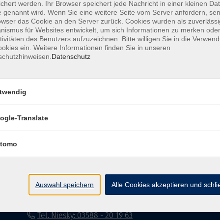
chert werden. Ihr Browser speichert jede Nachricht in einer kleinen Dat
 genannt wird. Wenn Sie eine weitere Seite vom Server anfordern, se
Impressum
Datenschutzerklärung
AG
owser das Cookie an den Server zurück. Cookies wurden als zuverlässi
ismus für Websites entwickelt, um sich Informationen zu merken oder
tivitäten des Benutzers aufzuzeichnen. Bitte willigen Sie in die Verwen
okies ein. Weitere Informationen finden Sie in unseren
schutzhinweisen.
Datenschutz
twendig
Volkshochschule Dreiländereck
ogle-Translate
Poststraße 8
02708 Löbau
tomo
info@vhs-dle.de
Tel. Löbau: 03585 - 41 77 442
Auswahl speichern
Alle Cookies akzeptieren und schl
Tel. Zittau: 03585 - 41 77 448
Tel. Görlitz: 03581 - 40 37 43
Tel. Niesky: 03588 - 20 19 63