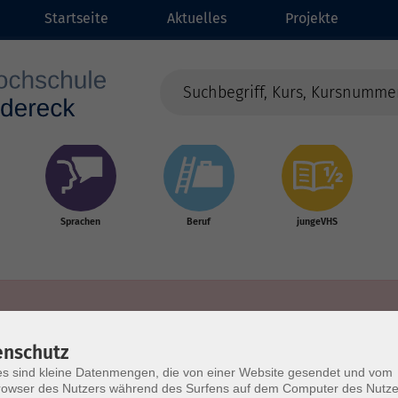
Startseite
Aktuelles
Projekte
Sprachen
Beruf
jungeVHS
enschutz
s sind kleine Datenmengen, die von einer Website gesendet und vom
owser des Nutzers während des Surfens auf dem Computer des Nutze