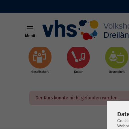
Menü
Skip to main content
Gesellschaft
Kultur
Gesundheit
Der Kurs konnte nicht gefunden werden.
Dat
Cookie
Webbr