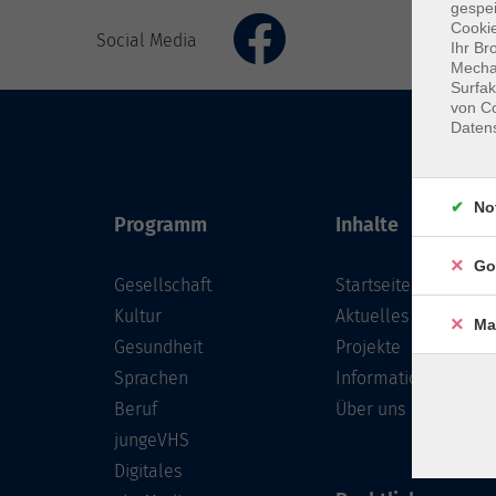
gespei
Cookie
Social Media
Ihr Br
Mechan
Surfak
von Co
Daten
No
Programm
Inhalte
Go
Gesellschaft
Startseite
Kultur
Aktuelles
Ma
Gesundheit
Projekte
Sprachen
Informationen
Beruf
Über uns
jungeVHS
Digitales