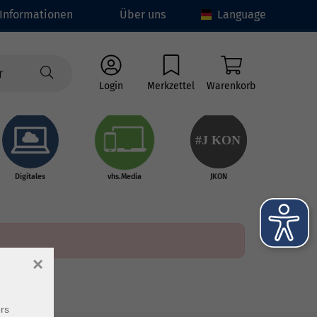
Informationen
Über uns
Language
Login
Merkzettel
Warenkorb
#J
K
ON
Digitales
vhs.Media
JKON
×
rs