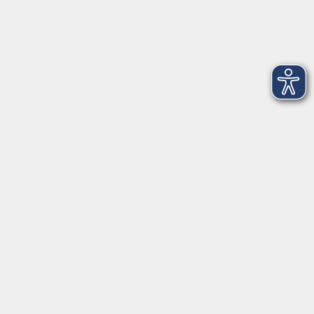
Dienstag
09:00 - 12:00 und 13:00 - 16:00 Uhr
Mittwoch
09:00 - 12:00 und 13:00 - 16:00 Uhr
Donnerstag
09:00 - 12:00 und 13:00 - 16:00 Uhr
Freitag
09:00 - 12:00 Uhr
Die Volkshochschule Dreiländereck wird mitfinanziert durch
Steuermittel auf der Grundlage des von den Abgeordneten des
Sächsischen Landtags beschlossenen Haushalts.