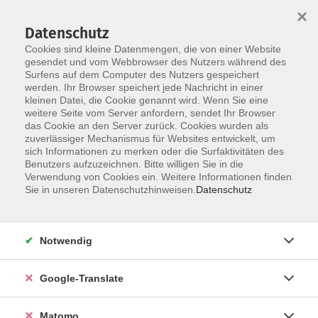
×
Datenschutz
Cookies sind kleine Datenmengen, die von einer Website
gesendet und vom Webbrowser des Nutzers während des
Surfens auf dem Computer des Nutzers gespeichert
Skip to main content
werden. Ihr Browser speichert jede Nachricht in einer
kleinen Datei, die Cookie genannt wird. Wenn Sie eine
weitere Seite vom Server anfordern, sendet Ihr Browser
Der Kurs konnte nicht gefunden werden.
das Cookie an den Server zurück. Cookies wurden als
zuverlässiger Mechanismus für Websites entwickelt, um
sich Informationen zu merken oder die Surfaktivitäten des
Benutzers aufzuzeichnen. Bitte willigen Sie in die
Verwendung von Cookies ein. Weitere Informationen finden
Impressum
Sie in unseren Datenschutzhinweisen.
Datenschutz
Datenschutzerklärung
AGB
Notwendig
Widerrufsbelehrung
Barrierefreiheit
Google-Translate
Widerruf
Matomo