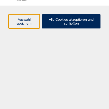
Programm
Auswahl
Alle Cookies akzeptieren und
speichern
schließen
Gesellschaft
Kultur
Gesundheit
Sprachen
Beruf
jungeVHS
Digitales
vhs.Media
JKON
Inhalte