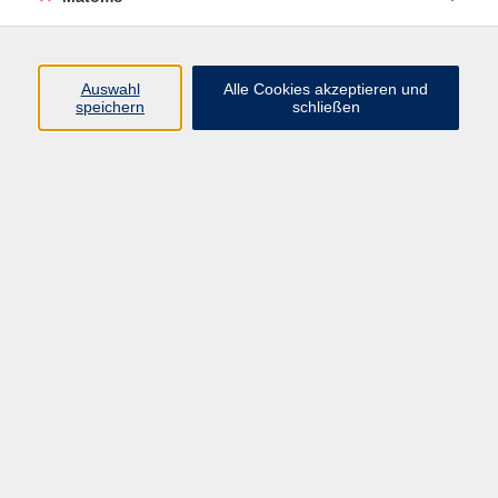
Programm
Auswahl
Alle Cookies akzeptieren und
speichern
schließen
Gesellschaft
Kultur
Gesundheit
Sprachen
Beruf
jungeVHS
Digitales
vhs.Media
JKON
Inhalte