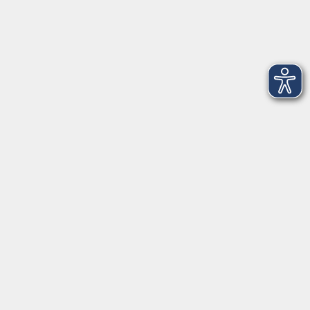
Dienstag
09:00 - 12:00 und 13:00 - 16:00 Uhr
Mittwoch
09:00 - 12:00 und 13:00 - 16:00 Uhr
Donnerstag
09:00 - 12:00 und 13:00 - 16:00 Uhr
Freitag
09:00 - 12:00 Uhr
Die Volkshochschule Dreiländereck wird mitfinanziert durch
Steuermittel auf der Grundlage des von den Abgeordneten des
Sächsischen Landtags beschlossenen Haushalts.