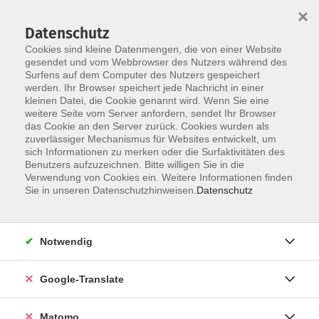
×
Datenschutz
Cookies sind kleine Datenmengen, die von einer Website
gesendet und vom Webbrowser des Nutzers während des
Surfens auf dem Computer des Nutzers gespeichert
Skip to main content
werden. Ihr Browser speichert jede Nachricht in einer
kleinen Datei, die Cookie genannt wird. Wenn Sie eine
weitere Seite vom Server anfordern, sendet Ihr Browser
Der Kurs konnte nicht gefunden werden.
das Cookie an den Server zurück. Cookies wurden als
zuverlässiger Mechanismus für Websites entwickelt, um
sich Informationen zu merken oder die Surfaktivitäten des
Benutzers aufzuzeichnen. Bitte willigen Sie in die
Verwendung von Cookies ein. Weitere Informationen finden
Impressum
Sie in unseren Datenschutzhinweisen.
Datenschutz
Datenschutzerklärung
AGB
Notwendig
Widerrufsbelehrung
Barrierefreiheit
Google-Translate
Widerruf
Matomo