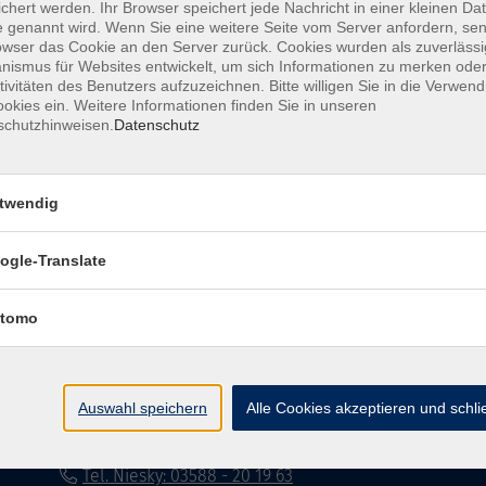
chert werden. Ihr Browser speichert jede Nachricht in einer kleinen Dat
 genannt wird. Wenn Sie eine weitere Seite vom Server anfordern, se
Impressum
Datenschutzerklärung
AG
owser das Cookie an den Server zurück. Cookies wurden als zuverlässi
ismus für Websites entwickelt, um sich Informationen zu merken oder
tivitäten des Benutzers aufzuzeichnen. Bitte willigen Sie in die Verwen
okies ein. Weitere Informationen finden Sie in unseren
schutzhinweisen.
Datenschutz
twendig
Volkshochschule Dreiländereck
ogle-Translate
Poststraße 8
02708 Löbau
tomo
info@vhs-dle.de
Tel. Löbau: 03585 - 41 77 442
Auswahl speichern
Alle Cookies akzeptieren und schl
Tel. Zittau: 03585 - 41 77 448
Tel. Görlitz: 03581 - 40 37 43
Tel. Niesky: 03588 - 20 19 63