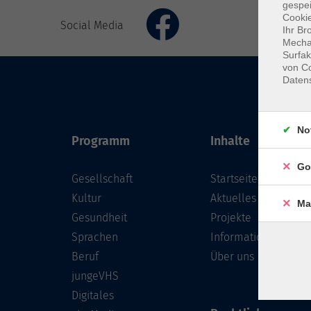
gespei
Cookie
Social Media
Ihr Br
Mechan
Surfak
von Co
Daten
No
Programm
Inhalte
Go
Gesellschaft
Startseite
Kultur
Aktuelles
Ma
Gesundheit
Projekte
Sprachen
Informationen
Beruf
Über uns
jungeVHS
Digitales