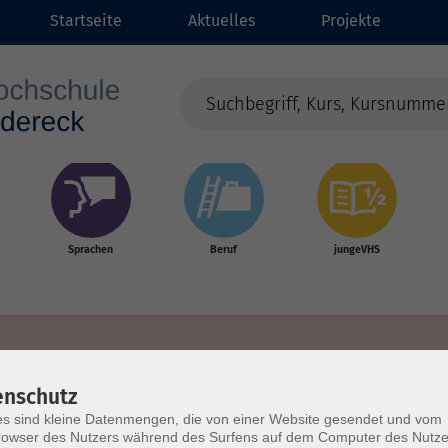
Startseite
Aktuelles
Projekte
Sprachen
Beruf
jungeVHS
enschutz
s sind kleine Datenmengen, die von einer Website gesendet und vom
owser des Nutzers während des Surfens auf dem Computer des Nutze