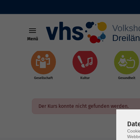
Menü
Skip to main content
Gesellschaft
Kultur
Gesundheit
Der Kurs konnte nicht gefunden werden.
Dat
Cookie
Webbr