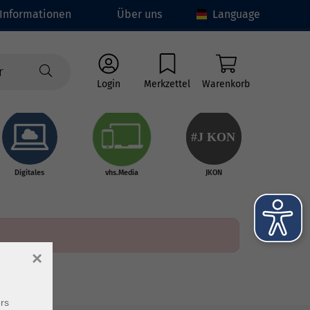
Informationen
Über uns
Language
Login
Merkzettel
Warenkorb
#J
K
ON
Digitales
vhs.Media
JKON
×
rs