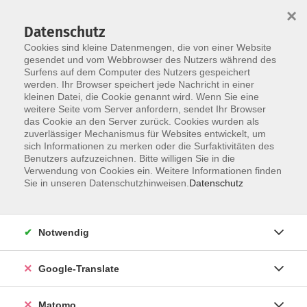
×
Datenschutz
Cookies sind kleine Datenmengen, die von einer Website
gesendet und vom Webbrowser des Nutzers während des
Surfens auf dem Computer des Nutzers gespeichert
Skip to main content
werden. Ihr Browser speichert jede Nachricht in einer
kleinen Datei, die Cookie genannt wird. Wenn Sie eine
weitere Seite vom Server anfordern, sendet Ihr Browser
das Cookie an den Server zurück. Cookies wurden als
zuverlässiger Mechanismus für Websites entwickelt, um
sich Informationen zu merken oder die Surfaktivitäten des
Benutzers aufzuzeichnen. Bitte willigen Sie in die
Verwendung von Cookies ein. Weitere Informationen finden
Sie in unseren Datenschutzhinweisen.
Datenschutz
Sie sind hier:
Kultur- Gestalten
Malen/Zeichnen/Drucktechnik
Notwendig
Pleinairmalerei - Malen unter freiem Himmel
Google-Translate
In diesem Kurs lernen Sie, Licht, Farbe und Stimmung
Matomo