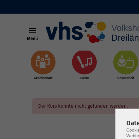
Menü
Skip to main content
Gesellschaft
Kultur
Gesundheit
Der Kurs konnte nicht gefunden werden.
Dat
Cookie
Webbr