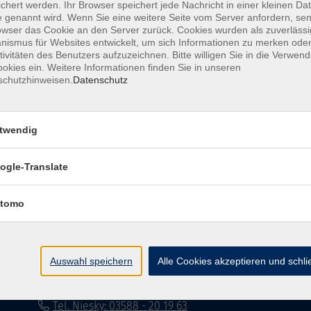
chert werden. Ihr Browser speichert jede Nachricht in einer kleinen Dat
 genannt wird. Wenn Sie eine weitere Seite vom Server anfordern, se
Impressum
Datenschutzerklärung
AG
owser das Cookie an den Server zurück. Cookies wurden als zuverlässi
ismus für Websites entwickelt, um sich Informationen zu merken oder
tivitäten des Benutzers aufzuzeichnen. Bitte willigen Sie in die Verwen
okies ein. Weitere Informationen finden Sie in unseren
schutzhinweisen.
Datenschutz
twendig
Volkshochschule Dreiländereck
ogle-Translate
Poststraße 8
02708 Löbau
tomo
info@vhs-dle.de
Tel. Löbau: 03585 - 41 77 442
Auswahl speichern
Alle Cookies akzeptieren und schl
Tel. Zittau: 03585 - 41 77 448
Tel. Görlitz: 03581 - 40 37 43
Tel. Niesky: 03588 - 20 19 63