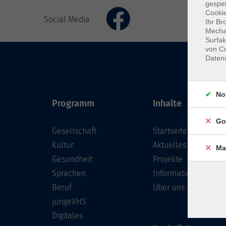
gespei
Cookie
Social Media
Ihr Br
Mechan
Surfak
von Co
Daten
No
Programm
Inhalte
Go
Gesellschaft
Startseite
Kultur
Aktuelles
Ma
Gesundheit
Projekte
Sprachen
Informationen
Beruf
Über uns
jungeVHS
Digitales