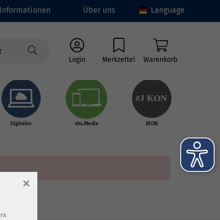
Informationen
Über uns
Language
Login
Merkzettel
Warenkorb
#J
K
ON
Digitales
vhs.Media
JKON
×
rs