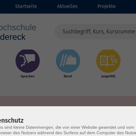
Startseite
Aktuelles
Projekte
Sprachen
Beruf
jungeVHS
enschutz
s sind kleine Datenmengen, die von einer Website gesendet und vom
owser des Nutzers während des Surfens auf dem Computer des Nutze