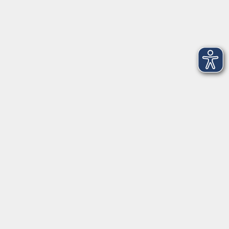
Dienstag
09:00 - 12:00 und 13:00 - 16:00 Uhr
Mittwoch
09:00 - 12:00 und 13:00 - 16:00 Uhr
Donnerstag
09:00 - 12:00 und 13:00 - 16:00 Uhr
Freitag
09:00 - 12:00 Uhr
Die Volkshochschule Dreiländereck wird mitfinanziert durch
Steuermittel auf der Grundlage des von den Abgeordneten des
Sächsischen Landtags beschlossenen Haushalts.