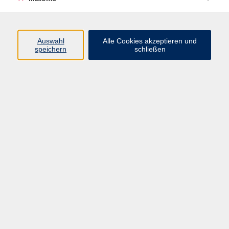
Programm
Auswahl
Alle Cookies akzeptieren und
speichern
schließen
Gesellschaft
Kultur
Gesundheit
Sprachen
Beruf
jungeVHS
Digitales
vhs.Media
JKON
Inhalte