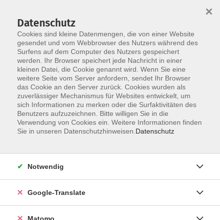
×
Datenschutz
Cookies sind kleine Datenmengen, die von einer Website
gesendet und vom Webbrowser des Nutzers während des
Surfens auf dem Computer des Nutzers gespeichert
Skip to main content
werden. Ihr Browser speichert jede Nachricht in einer
kleinen Datei, die Cookie genannt wird. Wenn Sie eine
weitere Seite vom Server anfordern, sendet Ihr Browser
Der Kurs konnte nicht gefunden werden.
das Cookie an den Server zurück. Cookies wurden als
zuverlässiger Mechanismus für Websites entwickelt, um
sich Informationen zu merken oder die Surfaktivitäten des
Benutzers aufzuzeichnen. Bitte willigen Sie in die
Verwendung von Cookies ein. Weitere Informationen finden
Impressum
Sie in unseren Datenschutzhinweisen.
Datenschutz
Datenschutzerklärung
AGB
Notwendig
Widerrufsbelehrung
Barrierefreiheit
Google-Translate
Widerruf
Matomo