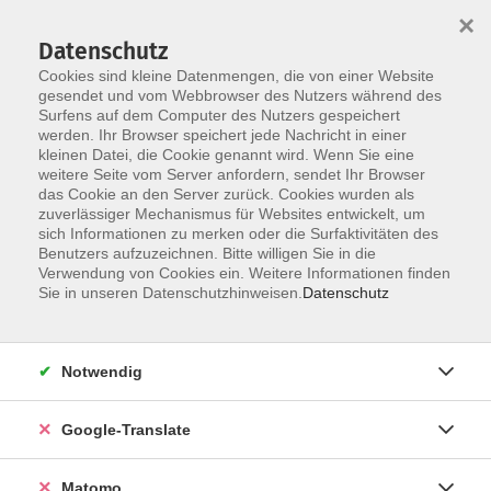
×
Datenschutz
Cookies sind kleine Datenmengen, die von einer Website
gesendet und vom Webbrowser des Nutzers während des
Surfens auf dem Computer des Nutzers gespeichert
Skip to main content
werden. Ihr Browser speichert jede Nachricht in einer
kleinen Datei, die Cookie genannt wird. Wenn Sie eine
weitere Seite vom Server anfordern, sendet Ihr Browser
Der Kurs konnte nicht gefunden werden.
das Cookie an den Server zurück. Cookies wurden als
zuverlässiger Mechanismus für Websites entwickelt, um
sich Informationen zu merken oder die Surfaktivitäten des
Benutzers aufzuzeichnen. Bitte willigen Sie in die
Verwendung von Cookies ein. Weitere Informationen finden
Impressum
Sie in unseren Datenschutzhinweisen.
Datenschutz
Datenschutzerklärung
AGB
Notwendig
Widerrufsbelehrung
Barrierefreiheit
Google-Translate
Widerruf
Matomo