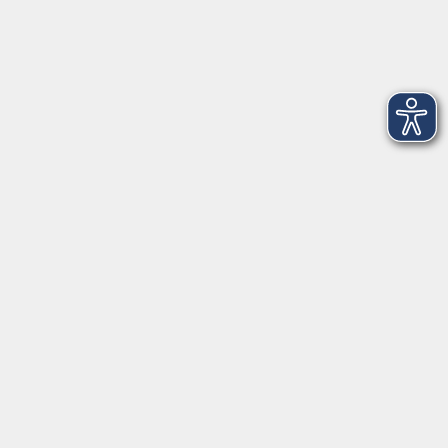
Dienstag
09:00 - 12:00 und 13:00 - 16:00 Uhr
Mittwoch
09:00 - 12:00 und 13:00 - 16:00 Uhr
Donnerstag
09:00 - 12:00 und 13:00 - 16:00 Uhr
Freitag
09:00 - 12:00 Uhr
Die Volkshochschule Dreiländereck wird mitfinanziert durch
Steuermittel auf der Grundlage des von den Abgeordneten des
Sächsischen Landtags beschlossenen Haushalts.