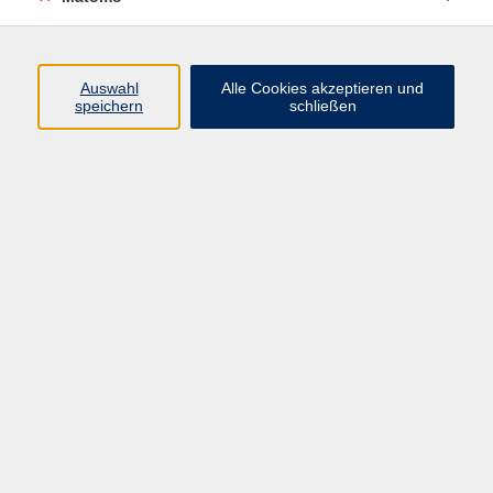
Programm
Auswahl
Alle Cookies akzeptieren und
speichern
schließen
Gesellschaft
Kultur
Gesundheit
Sprachen
Beruf
jungeVHS
Digitales
vhs.Media
JKON
Inhalte