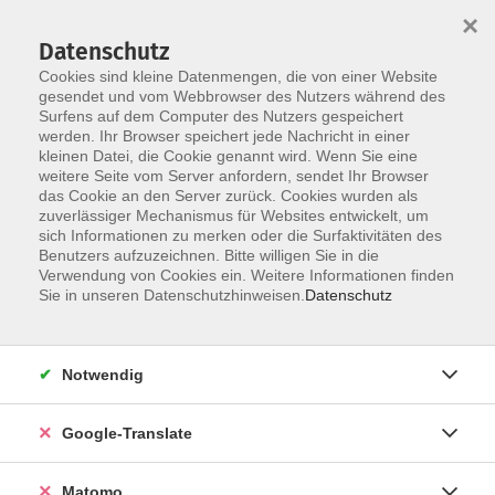
×
Datenschutz
Cookies sind kleine Datenmengen, die von einer Website
gesendet und vom Webbrowser des Nutzers während des
Surfens auf dem Computer des Nutzers gespeichert
Skip to main content
werden. Ihr Browser speichert jede Nachricht in einer
kleinen Datei, die Cookie genannt wird. Wenn Sie eine
weitere Seite vom Server anfordern, sendet Ihr Browser
Der Kurs konnte nicht gefunden werden.
das Cookie an den Server zurück. Cookies wurden als
zuverlässiger Mechanismus für Websites entwickelt, um
sich Informationen zu merken oder die Surfaktivitäten des
Benutzers aufzuzeichnen. Bitte willigen Sie in die
Verwendung von Cookies ein. Weitere Informationen finden
Impressum
Sie in unseren Datenschutzhinweisen.
Datenschutz
Datenschutzerklärung
AGB
Notwendig
Widerrufsbelehrung
Barrierefreiheit
Google-Translate
Widerruf
Matomo