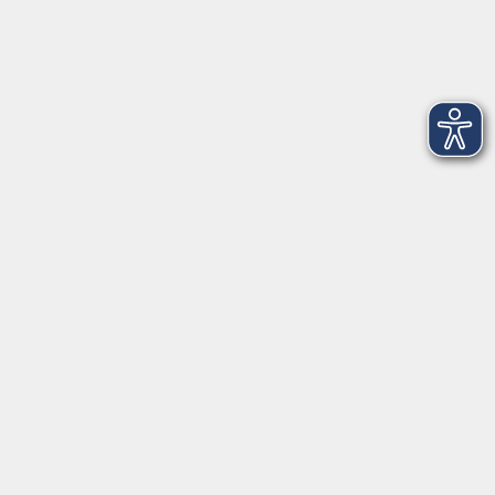
Dienstag
09:00 - 12:00 und 13:00 - 16:00 Uhr
Mittwoch
09:00 - 12:00 und 13:00 - 16:00 Uhr
Donnerstag
09:00 - 12:00 und 13:00 - 16:00 Uhr
Freitag
09:00 - 12:00 Uhr
Die Volkshochschule Dreiländereck wird mitfinanziert durch
Steuermittel auf der Grundlage des von den Abgeordneten des
Sächsischen Landtags beschlossenen Haushalts.