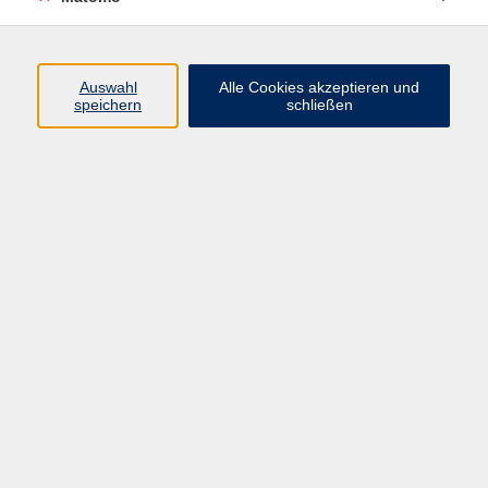
Programm
Auswahl
Alle Cookies akzeptieren und
speichern
schließen
Gesellschaft
Kultur
Gesundheit
Sprachen
Beruf
jungeVHS
Digitales
vhs.Media
JKON
Inhalte