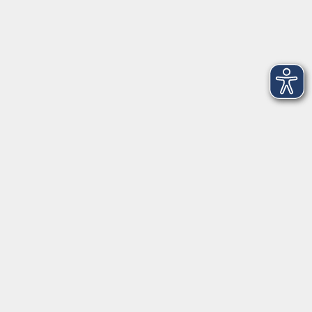
Dienstag
09:00 - 12:00 und 13:00 - 16:00 Uhr
Mittwoch
09:00 - 12:00 und 13:00 - 16:00 Uhr
Donnerstag
09:00 - 12:00 und 13:00 - 16:00 Uhr
Freitag
09:00 - 12:00 Uhr
Die Volkshochschule Dreiländereck wird mitfinanziert durch
Steuermittel auf der Grundlage des von den Abgeordneten des
Sächsischen Landtags beschlossenen Haushalts.