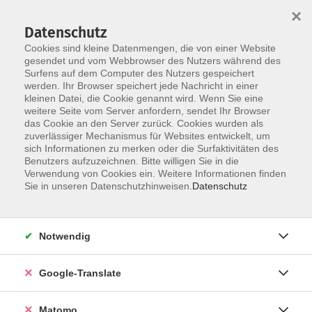
×
Datenschutz
Cookies sind kleine Datenmengen, die von einer Website
gesendet und vom Webbrowser des Nutzers während des
Surfens auf dem Computer des Nutzers gespeichert
Skip to main content
werden. Ihr Browser speichert jede Nachricht in einer
kleinen Datei, die Cookie genannt wird. Wenn Sie eine
weitere Seite vom Server anfordern, sendet Ihr Browser
Der Kurs konnte nicht gefunden werden.
das Cookie an den Server zurück. Cookies wurden als
zuverlässiger Mechanismus für Websites entwickelt, um
sich Informationen zu merken oder die Surfaktivitäten des
Benutzers aufzuzeichnen. Bitte willigen Sie in die
Verwendung von Cookies ein. Weitere Informationen finden
Impressum
Sie in unseren Datenschutzhinweisen.
Datenschutz
Datenschutzerklärung
AGB
Notwendig
Widerrufsbelehrung
Barrierefreiheit
Google-Translate
Widerruf
Matomo