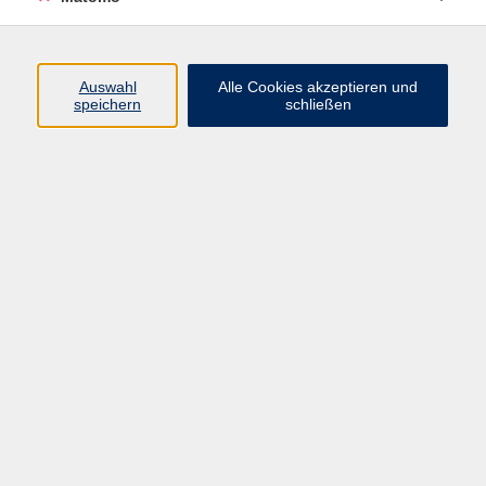
Programm
Auswahl
Alle Cookies akzeptieren und
speichern
schließen
Gesellschaft
Kultur
Gesundheit
Sprachen
Beruf
jungeVHS
Digitales
vhs.Media
JKON
Inhalte