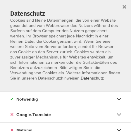
×
Datenschutz
Cookies sind kleine Datenmengen, die von einer Website
gesendet und vom Webbrowser des Nutzers während des
Surfens auf dem Computer des Nutzers gespeichert
Skip to main content
werden. Ihr Browser speichert jede Nachricht in einer
kleinen Datei, die Cookie genannt wird. Wenn Sie eine
weitere Seite vom Server anfordern, sendet Ihr Browser
Der Kurs konnte nicht gefunden werden.
das Cookie an den Server zurück. Cookies wurden als
zuverlässiger Mechanismus für Websites entwickelt, um
sich Informationen zu merken oder die Surfaktivitäten des
Benutzers aufzuzeichnen. Bitte willigen Sie in die
Verwendung von Cookies ein. Weitere Informationen finden
Impressum
Sie in unseren Datenschutzhinweisen.
Datenschutz
Datenschutzerklärung
AGB
Notwendig
Widerrufsbelehrung
Barrierefreiheit
Google-Translate
Widerruf
Matomo