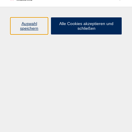
Programm
Auswahl
Alle Cookies akzeptieren und
speichern
schließen
Gesellschaft
Kultur
Gesundheit
Sprachen
Beruf
jungeVHS
Digitales
vhs.Media
JKON
Inhalte