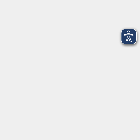
Dienstag
09:00 - 12:00 und 13:00 - 16:00 Uhr
Mittwoch
09:00 - 12:00 und 13:00 - 16:00 Uhr
Donnerstag
09:00 - 12:00 und 13:00 - 16:00 Uhr
Freitag
09:00 - 12:00 Uhr
Die Volkshochschule Dreiländereck wird mitfinanziert durch
Steuermittel auf der Grundlage des von den Abgeordneten des
Sächsischen Landtags beschlossenen Haushalts.