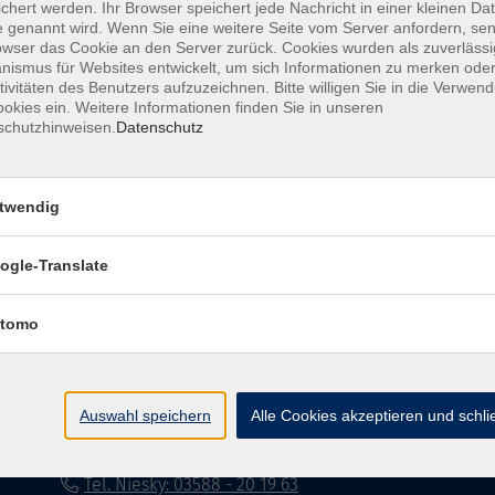
chert werden. Ihr Browser speichert jede Nachricht in einer kleinen Dat
 genannt wird. Wenn Sie eine weitere Seite vom Server anfordern, se
Impressum
Datenschutzerklärung
AG
owser das Cookie an den Server zurück. Cookies wurden als zuverlässi
ismus für Websites entwickelt, um sich Informationen zu merken oder
tivitäten des Benutzers aufzuzeichnen. Bitte willigen Sie in die Verwen
okies ein. Weitere Informationen finden Sie in unseren
schutzhinweisen.
Datenschutz
twendig
Volkshochschule Dreiländereck
ogle-Translate
Poststraße 8
02708 Löbau
tomo
info@vhs-dle.de
Tel. Löbau: 03585 - 41 77 442
Auswahl speichern
Alle Cookies akzeptieren und schl
Tel. Zittau: 03585 - 41 77 448
Tel. Görlitz: 03581 - 40 37 43
Tel. Niesky: 03588 - 20 19 63