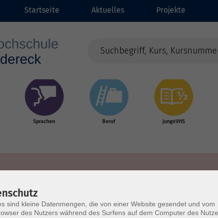
Startseite
Aktuelles
Projekte
Sprachen
Beruf
jungeVHS
enschutz
s sind kleine Datenmengen, die von einer Website gesendet und vom
owser des Nutzers während des Surfens auf dem Computer des Nutze