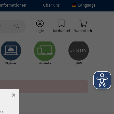
Informationen
Über uns
Language
Login
Merkzettel
Warenkorb
#J
K
ON
Digitales
vhs.Media
JKON
×
rs