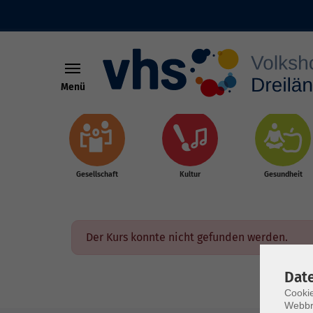
Menü
Skip to main content
Gesellschaft
Kultur
Gesundheit
Der Kurs konnte nicht gefunden werden.
Dat
Cookie
Webbr