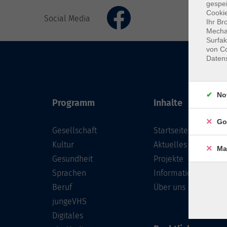
gespei
Cookie
Social Media
Ihr Br
Mechan
Surfak
von Co
Daten
No
Programm
Inhalte
Go
Gesellschaft
Startseite
Kultur
Aktuelles
Ma
Gesundheit
Projekte
Sprachen
Informationen
Beruf
Über uns
jungeVHS
Digitales