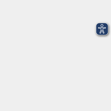
Dienstag
09:00 - 12:00 und 13:00 - 16:00 Uhr
Mittwoch
09:00 - 12:00 und 13:00 - 16:00 Uhr
Donnerstag
09:00 - 12:00 und 13:00 - 16:00 Uhr
Freitag
09:00 - 12:00 Uhr
Die Volkshochschule Dreiländereck wird mitfinanziert durch
Steuermittel auf der Grundlage des von den Abgeordneten des
Sächsischen Landtags beschlossenen Haushalts.