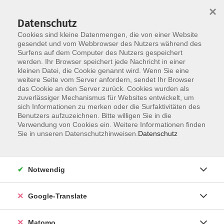
×
Datenschutz
Cookies sind kleine Datenmengen, die von einer Website
gesendet und vom Webbrowser des Nutzers während des
Surfens auf dem Computer des Nutzers gespeichert
Skip to main content
werden. Ihr Browser speichert jede Nachricht in einer
kleinen Datei, die Cookie genannt wird. Wenn Sie eine
weitere Seite vom Server anfordern, sendet Ihr Browser
Der Kurs konnte nicht gefunden werden.
das Cookie an den Server zurück. Cookies wurden als
zuverlässiger Mechanismus für Websites entwickelt, um
sich Informationen zu merken oder die Surfaktivitäten des
Benutzers aufzuzeichnen. Bitte willigen Sie in die
Verwendung von Cookies ein. Weitere Informationen finden
Impressum
Sie in unseren Datenschutzhinweisen.
Datenschutz
Datenschutzerklärung
AGB
Notwendig
Widerrufsbelehrung
Barrierefreiheit
Google-Translate
Widerruf
Matomo