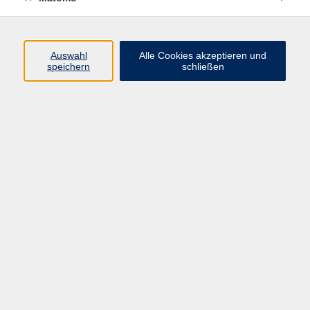
Programm
Auswahl
Alle Cookies akzeptieren und
speichern
schließen
Gesellschaft
Kultur
Gesundheit
Sprachen
Beruf
jungeVHS
Digitales
vhs.Media
JKON
Inhalte