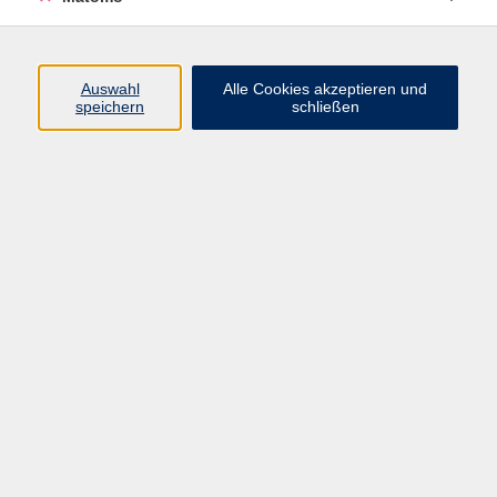
Programm
Auswahl
Alle Cookies akzeptieren und
speichern
schließen
Gesellschaft
Kultur
Gesundheit
Sprachen
Beruf
jungeVHS
Digitales
vhs.Media
JKON
Inhalte