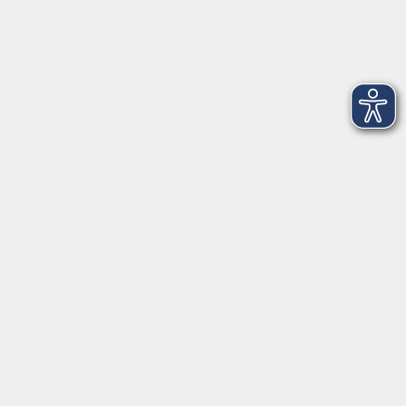
Dienstag
09:00 - 12:00 und 13:00 - 16:00 Uhr
Mittwoch
09:00 - 12:00 und 13:00 - 16:00 Uhr
Donnerstag
09:00 - 12:00 und 13:00 - 16:00 Uhr
Freitag
09:00 - 12:00 Uhr
Die Volkshochschule Dreiländereck wird mitfinanziert durch
Steuermittel auf der Grundlage des von den Abgeordneten des
Sächsischen Landtags beschlossenen Haushalts.