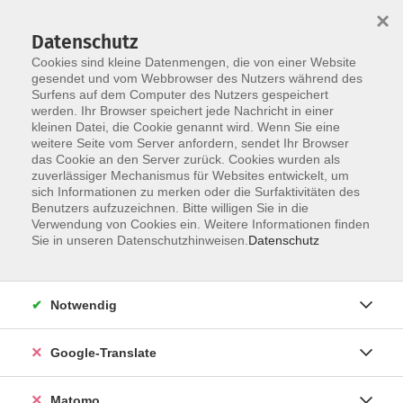
×
Datenschutz
Cookies sind kleine Datenmengen, die von einer Website
gesendet und vom Webbrowser des Nutzers während des
Surfens auf dem Computer des Nutzers gespeichert
Skip to main content
werden. Ihr Browser speichert jede Nachricht in einer
kleinen Datei, die Cookie genannt wird. Wenn Sie eine
weitere Seite vom Server anfordern, sendet Ihr Browser
Der Kurs konnte nicht gefunden werden.
das Cookie an den Server zurück. Cookies wurden als
zuverlässiger Mechanismus für Websites entwickelt, um
sich Informationen zu merken oder die Surfaktivitäten des
Benutzers aufzuzeichnen. Bitte willigen Sie in die
Verwendung von Cookies ein. Weitere Informationen finden
Impressum
Sie in unseren Datenschutzhinweisen.
Datenschutz
Datenschutzerklärung
AGB
Notwendig
Widerrufsbelehrung
Barrierefreiheit
Google-Translate
Widerruf
Matomo