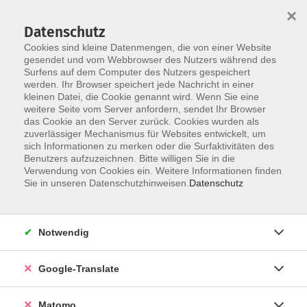
×
Datenschutz
Cookies sind kleine Datenmengen, die von einer Website
gesendet und vom Webbrowser des Nutzers während des
Surfens auf dem Computer des Nutzers gespeichert
Skip to main content
werden. Ihr Browser speichert jede Nachricht in einer
kleinen Datei, die Cookie genannt wird. Wenn Sie eine
weitere Seite vom Server anfordern, sendet Ihr Browser
Der Kurs konnte nicht gefunden werden.
das Cookie an den Server zurück. Cookies wurden als
zuverlässiger Mechanismus für Websites entwickelt, um
sich Informationen zu merken oder die Surfaktivitäten des
Benutzers aufzuzeichnen. Bitte willigen Sie in die
Verwendung von Cookies ein. Weitere Informationen finden
Impressum
Sie in unseren Datenschutzhinweisen.
Datenschutz
Datenschutzerklärung
AGB
Notwendig
Widerrufsbelehrung
Barrierefreiheit
Google-Translate
Widerruf
Matomo