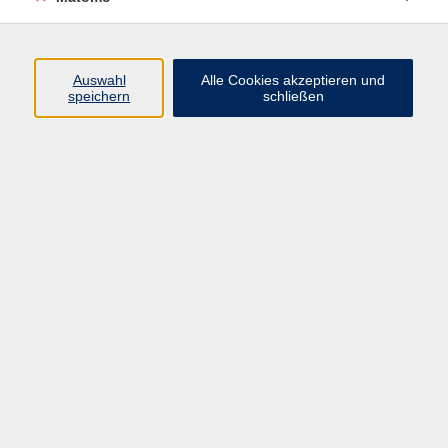
Programm
Auswahl
Alle Cookies akzeptieren und
speichern
schließen
Gesellschaft
Kultur
Gesundheit
Sprachen
Beruf
jungeVHS
Digitales
vhs.Media
JKON
Inhalte