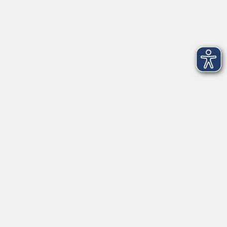
Dienstag
09:00 - 12:00 und 13:00 - 16:00 Uhr
Mittwoch
09:00 - 12:00 und 13:00 - 16:00 Uhr
Donnerstag
09:00 - 12:00 und 13:00 - 16:00 Uhr
Freitag
09:00 - 12:00 Uhr
Die Volkshochschule Dreiländereck wird mitfinanziert durch
Steuermittel auf der Grundlage des von den Abgeordneten des
Sächsischen Landtags beschlossenen Haushalts.