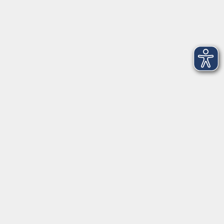
Dienstag
09:00 - 12:00 und 13:00 - 16:00 Uhr
Mittwoch
09:00 - 12:00 und 13:00 - 16:00 Uhr
Donnerstag
09:00 - 12:00 und 13:00 - 16:00 Uhr
Freitag
09:00 - 12:00 Uhr
Die Volkshochschule Dreiländereck wird mitfinanziert durch
Steuermittel auf der Grundlage des von den Abgeordneten des
Sächsischen Landtags beschlossenen Haushalts.