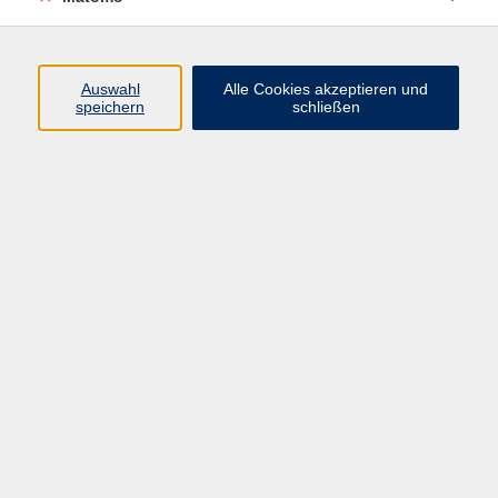
Programm
Auswahl
Alle Cookies akzeptieren und
speichern
schließen
Gesellschaft
Kultur
Gesundheit
Sprachen
Beruf
jungeVHS
Digitales
vhs.Media
JKON
Inhalte