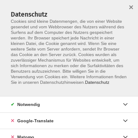
×
Datenschutz
Cookies sind kleine Datenmengen, die von einer Website
gesendet und vom Webbrowser des Nutzers während des
Surfens auf dem Computer des Nutzers gespeichert
Skip to main content
werden. Ihr Browser speichert jede Nachricht in einer
kleinen Datei, die Cookie genannt wird. Wenn Sie eine
weitere Seite vom Server anfordern, sendet Ihr Browser
Der Kurs konnte nicht gefunden werden.
das Cookie an den Server zurück. Cookies wurden als
zuverlässiger Mechanismus für Websites entwickelt, um
sich Informationen zu merken oder die Surfaktivitäten des
Benutzers aufzuzeichnen. Bitte willigen Sie in die
Verwendung von Cookies ein. Weitere Informationen finden
Impressum
Sie in unseren Datenschutzhinweisen.
Datenschutz
Datenschutzerklärung
AGB
Notwendig
Widerrufsbelehrung
Barrierefreiheit
Google-Translate
Widerruf
Matomo