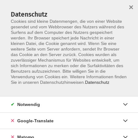
×
Datenschutz
Cookies sind kleine Datenmengen, die von einer Website
gesendet und vom Webbrowser des Nutzers während des
Surfens auf dem Computer des Nutzers gespeichert
Skip to main content
werden. Ihr Browser speichert jede Nachricht in einer
kleinen Datei, die Cookie genannt wird. Wenn Sie eine
weitere Seite vom Server anfordern, sendet Ihr Browser
Der Kurs konnte nicht gefunden werden.
das Cookie an den Server zurück. Cookies wurden als
zuverlässiger Mechanismus für Websites entwickelt, um
sich Informationen zu merken oder die Surfaktivitäten des
Benutzers aufzuzeichnen. Bitte willigen Sie in die
Verwendung von Cookies ein. Weitere Informationen finden
Impressum
Sie in unseren Datenschutzhinweisen.
Datenschutz
Datenschutzerklärung
AGB
Notwendig
Widerrufsbelehrung
Barrierefreiheit
Google-Translate
Widerruf
Matomo