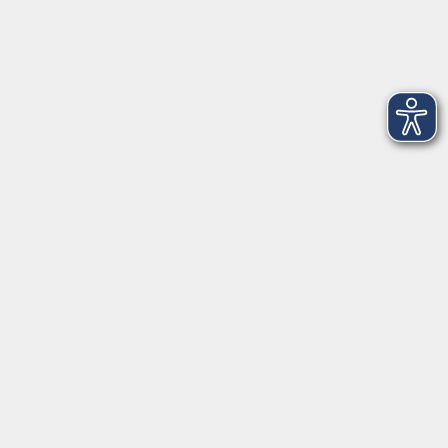
Dienstag
09:00 - 12:00 und 13:00 - 16:00 Uhr
Mittwoch
09:00 - 12:00 und 13:00 - 16:00 Uhr
Donnerstag
09:00 - 12:00 und 13:00 - 16:00 Uhr
Freitag
09:00 - 12:00 Uhr
Die Volkshochschule Dreiländereck wird mitfinanziert durch
Steuermittel auf der Grundlage des von den Abgeordneten des
Sächsischen Landtags beschlossenen Haushalts.