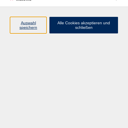
Programm
Auswahl
Alle Cookies akzeptieren und
speichern
schließen
Gesellschaft
Kultur
Gesundheit
Sprachen
Beruf
jungeVHS
Digitales
vhs.Media
JKON
Inhalte