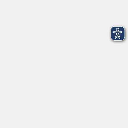
Dienstag
09:00 - 12:00 und 13:00 - 16:00 Uhr
Mittwoch
09:00 - 12:00 und 13:00 - 16:00 Uhr
Donnerstag
09:00 - 12:00 und 13:00 - 16:00 Uhr
Freitag
09:00 - 12:00 Uhr
Die Volkshochschule Dreiländereck wird mitfinanziert durch
Steuermittel auf der Grundlage des von den Abgeordneten des
Sächsischen Landtags beschlossenen Haushalts.