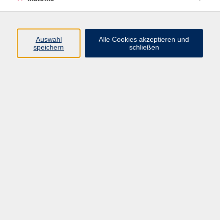
Programm
Auswahl
Alle Cookies akzeptieren und
speichern
schließen
Gesellschaft
Kultur
Gesundheit
Sprachen
Beruf
jungeVHS
Digitales
vhs.Media
JKON
Inhalte