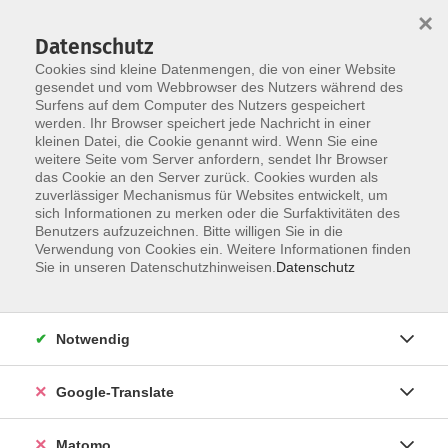
×
Datenschutz
Cookies sind kleine Datenmengen, die von einer Website
gesendet und vom Webbrowser des Nutzers während des
Surfens auf dem Computer des Nutzers gespeichert
Skip to main content
werden. Ihr Browser speichert jede Nachricht in einer
kleinen Datei, die Cookie genannt wird. Wenn Sie eine
weitere Seite vom Server anfordern, sendet Ihr Browser
Der Kurs konnte nicht gefunden werden.
das Cookie an den Server zurück. Cookies wurden als
zuverlässiger Mechanismus für Websites entwickelt, um
sich Informationen zu merken oder die Surfaktivitäten des
Benutzers aufzuzeichnen. Bitte willigen Sie in die
Verwendung von Cookies ein. Weitere Informationen finden
Impressum
Sie in unseren Datenschutzhinweisen.
Datenschutz
Datenschutzerklärung
AGB
Notwendig
Widerrufsbelehrung
Barrierefreiheit
Google-Translate
Widerruf
Matomo