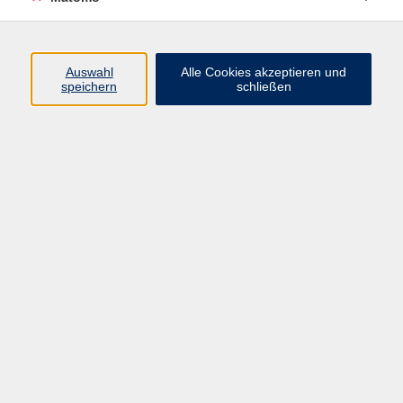
Programm
Auswahl
Alle Cookies akzeptieren und
speichern
schließen
Gesellschaft
Kultur
Gesundheit
Sprachen
Beruf
jungeVHS
Digitales
vhs.Media
JKON
Inhalte