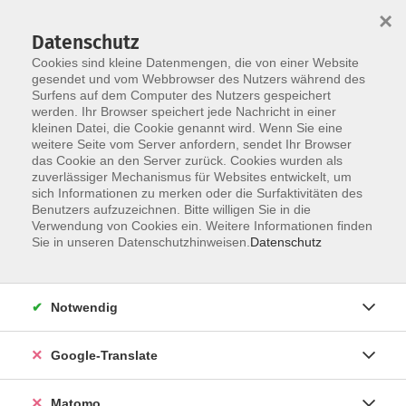
×
Datenschutz
Cookies sind kleine Datenmengen, die von einer Website
gesendet und vom Webbrowser des Nutzers während des
Surfens auf dem Computer des Nutzers gespeichert
Skip to main content
werden. Ihr Browser speichert jede Nachricht in einer
kleinen Datei, die Cookie genannt wird. Wenn Sie eine
weitere Seite vom Server anfordern, sendet Ihr Browser
Der Kurs konnte nicht gefunden werden.
das Cookie an den Server zurück. Cookies wurden als
zuverlässiger Mechanismus für Websites entwickelt, um
sich Informationen zu merken oder die Surfaktivitäten des
Benutzers aufzuzeichnen. Bitte willigen Sie in die
Verwendung von Cookies ein. Weitere Informationen finden
Impressum
Sie in unseren Datenschutzhinweisen.
Datenschutz
Datenschutzerklärung
AGB
Notwendig
Widerrufsbelehrung
Barrierefreiheit
Google-Translate
Widerruf
Matomo