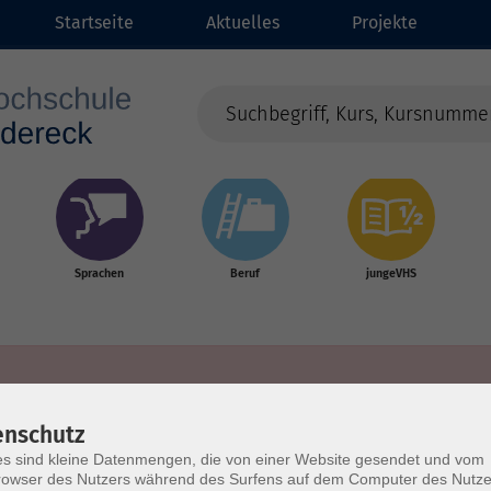
Startseite
Aktuelles
Projekte
Sprachen
Beruf
jungeVHS
enschutz
s sind kleine Datenmengen, die von einer Website gesendet und vom
owser des Nutzers während des Surfens auf dem Computer des Nutze