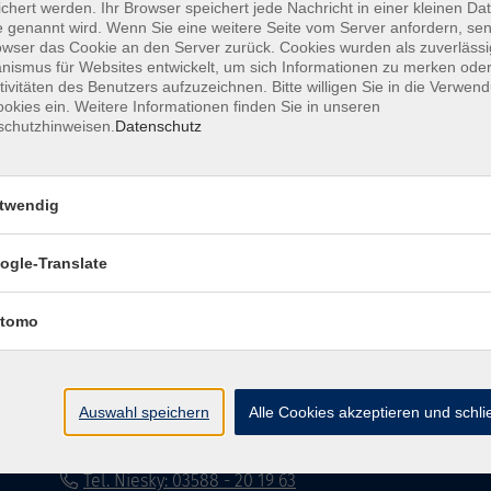
chert werden. Ihr Browser speichert jede Nachricht in einer kleinen Dat
 genannt wird. Wenn Sie eine weitere Seite vom Server anfordern, se
Impressum
Datenschutzerklärung
AG
owser das Cookie an den Server zurück. Cookies wurden als zuverlässi
ismus für Websites entwickelt, um sich Informationen zu merken oder
tivitäten des Benutzers aufzuzeichnen. Bitte willigen Sie in die Verwen
okies ein. Weitere Informationen finden Sie in unseren
schutzhinweisen.
Datenschutz
twendig
Volkshochschule Dreiländereck
ogle-Translate
Poststraße 8
02708 Löbau
tomo
info@vhs-dle.de
Tel. Löbau: 03585 - 41 77 442
Auswahl speichern
Alle Cookies akzeptieren und schl
Tel. Zittau: 03585 - 41 77 448
Tel. Görlitz: 03581 - 40 37 43
Tel. Niesky: 03588 - 20 19 63