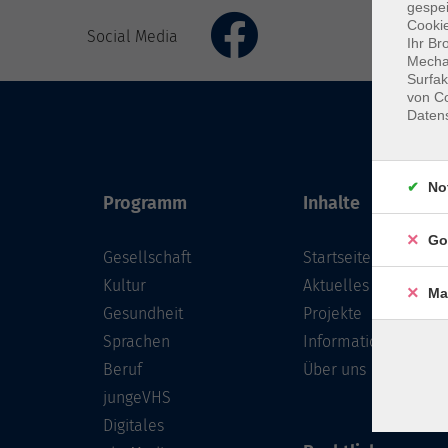
gespei
Cookie
Social Media
Ihr Br
Mechan
Surfak
von Co
Daten
No
Programm
Inhalte
Go
Gesellschaft
Startseite
Kultur
Aktuelles
Ma
Gesundheit
Projekte
Sprachen
Informationen
Beruf
Über uns
jungeVHS
Digitales