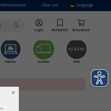
Informationen
Über uns
Language
Login
Merkzettel
Warenkorb
#J
K
ON
Digitales
vhs.Media
JKON
×
rs