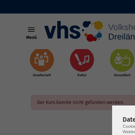
Menü
Skip to main content
Gesellschaft
Kultur
Gesundheit
Der Kurs konnte nicht gefunden werden.
Dat
Cookie
Webbr