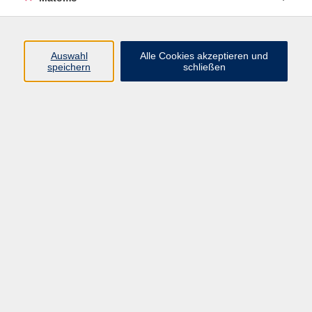
Programm
Auswahl
Alle Cookies akzeptieren und
speichern
schließen
Gesellschaft
Kultur
Gesundheit
Sprachen
Beruf
jungeVHS
Digitales
vhs.Media
JKON
Inhalte