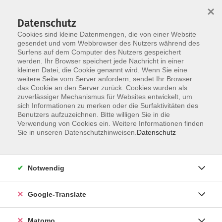
×
Datenschutz
Cookies sind kleine Datenmengen, die von einer Website
gesendet und vom Webbrowser des Nutzers während des
Surfens auf dem Computer des Nutzers gespeichert
Skip to main content
werden. Ihr Browser speichert jede Nachricht in einer
kleinen Datei, die Cookie genannt wird. Wenn Sie eine
weitere Seite vom Server anfordern, sendet Ihr Browser
Der Kurs konnte nicht gefunden werden.
das Cookie an den Server zurück. Cookies wurden als
zuverlässiger Mechanismus für Websites entwickelt, um
sich Informationen zu merken oder die Surfaktivitäten des
Benutzers aufzuzeichnen. Bitte willigen Sie in die
Verwendung von Cookies ein. Weitere Informationen finden
Impressum
Sie in unseren Datenschutzhinweisen.
Datenschutz
Datenschutzerklärung
AGB
Notwendig
Widerrufsbelehrung
Barrierefreiheit
Google-Translate
Widerruf
Matomo