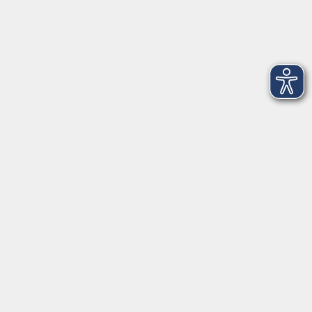
Dienstag
09:00 - 12:00 und 13:00 - 16:00 Uhr
Mittwoch
09:00 - 12:00 und 13:00 - 16:00 Uhr
Donnerstag
09:00 - 12:00 und 13:00 - 16:00 Uhr
Freitag
09:00 - 12:00 Uhr
Die Volkshochschule Dreiländereck wird mitfinanziert durch
Steuermittel auf der Grundlage des von den Abgeordneten des
Sächsischen Landtags beschlossenen Haushalts.