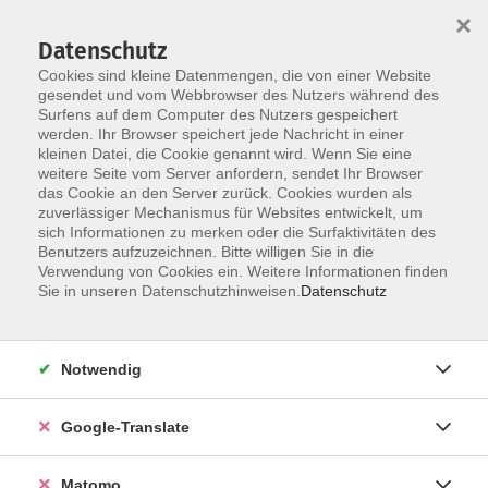
×
Datenschutz
Cookies sind kleine Datenmengen, die von einer Website
gesendet und vom Webbrowser des Nutzers während des
Surfens auf dem Computer des Nutzers gespeichert
Skip to main content
werden. Ihr Browser speichert jede Nachricht in einer
kleinen Datei, die Cookie genannt wird. Wenn Sie eine
weitere Seite vom Server anfordern, sendet Ihr Browser
Der Kurs konnte nicht gefunden werden.
das Cookie an den Server zurück. Cookies wurden als
zuverlässiger Mechanismus für Websites entwickelt, um
sich Informationen zu merken oder die Surfaktivitäten des
Benutzers aufzuzeichnen. Bitte willigen Sie in die
Verwendung von Cookies ein. Weitere Informationen finden
Impressum
Sie in unseren Datenschutzhinweisen.
Datenschutz
Datenschutzerklärung
AGB
Notwendig
Widerrufsbelehrung
Barrierefreiheit
Google-Translate
Widerruf
Matomo