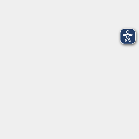
Dienstag
09:00 - 12:00 und 13:00 - 16:00 Uhr
Mittwoch
09:00 - 12:00 und 13:00 - 16:00 Uhr
Donnerstag
09:00 - 12:00 und 13:00 - 16:00 Uhr
Freitag
09:00 - 12:00 Uhr
Die Volkshochschule Dreiländereck wird mitfinanziert durch
Steuermittel auf der Grundlage des von den Abgeordneten des
Sächsischen Landtags beschlossenen Haushalts.