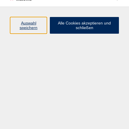
Programm
Auswahl
Alle Cookies akzeptieren und
speichern
schließen
Gesellschaft
Kultur
Gesundheit
Sprachen
Beruf
jungeVHS
Digitales
vhs.Media
JKON
Inhalte