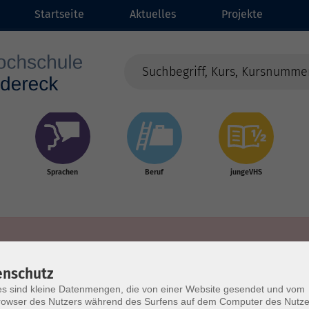
Startseite
Aktuelles
Projekte
Sprachen
Beruf
jungeVHS
enschutz
s sind kleine Datenmengen, die von einer Website gesendet und vom
owser des Nutzers während des Surfens auf dem Computer des Nutze