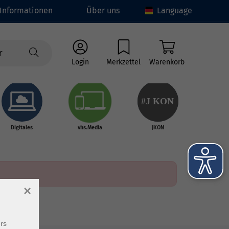
Informationen
Über uns
Language
Login
Merkzettel
Warenkorb
#J
K
ON
Digitales
vhs.Media
JKON
×
rs