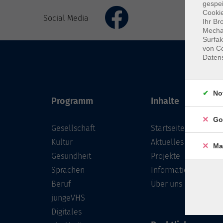
gespei
Cookie
Social Media
Ihr Br
Mechan
Surfak
von Co
Daten
No
Programm
Inhalte
Go
Gesellschaft
Startseite
Kultur
Aktuelles
Ma
Gesundheit
Projekte
Sprachen
Informationen
Beruf
Über uns
jungeVHS
Digitales