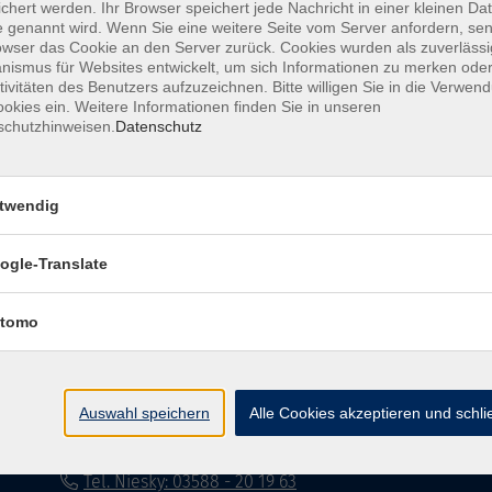
chert werden. Ihr Browser speichert jede Nachricht in einer kleinen Dat
 genannt wird. Wenn Sie eine weitere Seite vom Server anfordern, se
Impressum
Datenschutzerklärung
AG
owser das Cookie an den Server zurück. Cookies wurden als zuverlässi
ismus für Websites entwickelt, um sich Informationen zu merken oder
tivitäten des Benutzers aufzuzeichnen. Bitte willigen Sie in die Verwen
okies ein. Weitere Informationen finden Sie in unseren
schutzhinweisen.
Datenschutz
twendig
Volkshochschule Dreiländereck
ogle-Translate
Poststraße 8
02708 Löbau
tomo
info@vhs-dle.de
Tel. Löbau: 03585 - 41 77 442
Auswahl speichern
Alle Cookies akzeptieren und schl
Tel. Zittau: 03585 - 41 77 448
Tel. Görlitz: 03581 - 40 37 43
Tel. Niesky: 03588 - 20 19 63