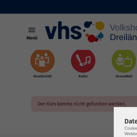
Menü
Skip to main content
Gesellschaft
Kultur
Gesundheit
Der Kurs konnte nicht gefunden werden.
Dat
Cookie
Webbr