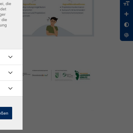
ei, die
ndet
ger
 die
dung
ießen