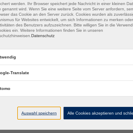
ir Deine Freunde und komm vorbei! Konkrete
chert werden. Ihr Browser speichert jede Nachricht in einer kleinen Dat
mmune folgen zeitnah.
 genannt wird. Wenn Sie eine weitere Seite vom Server anfordern, se
owser das Cookie an den Server zurück. Cookies wurden als zuverlässi
ismus für Websites entwickelt, um sich Informationen zu merken oder
tivitäten des Benutzers aufzuzeichnen. Bitte willigen Sie in die Verwen
okies ein. Weitere Informationen finden Sie in unseren
schutzhinweisen.
Datenschutz
| Fachbereich Sprachen
twendig
ogle-Translate
tomo
Auswahl speichern
Alle Cookies akzeptieren und schl