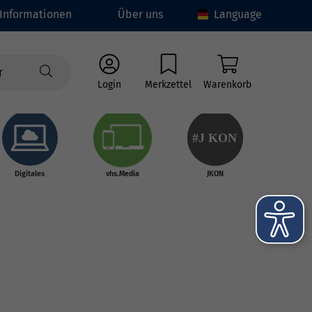
Informationen
Über uns
Language
Login
Merkzettel
Warenkorb
#J
K
ON
Digitales
vhs.Media
JKON