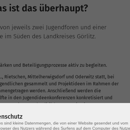
as ist das überhaupt?
von jeweils zwei Jugendforen und einer
 im Süden des Landkreises Görlitz.
stärken und Beteiligungsprozesse aktiv zu begleiten.
., Rietschen, Mittelherwigsdorf und Oderwitz statt, bei
Jugendlichen gesammelt und Projektideen im Rahmen der
mmengetragen werden. Anschließend werden die
älfte in den Jugendideenkonferenzen konkretisiert und
s Verwaltung und Politik beraten, wie eine Umsetzung
ischen Entscheid wird bestimmt, welche Projektideen
enschutz
rt werden.
s sind kleine Datenmengen, die von einer Website gesendet und vom
owser des Nutzers während des Surfens auf dem Computer des Nutze