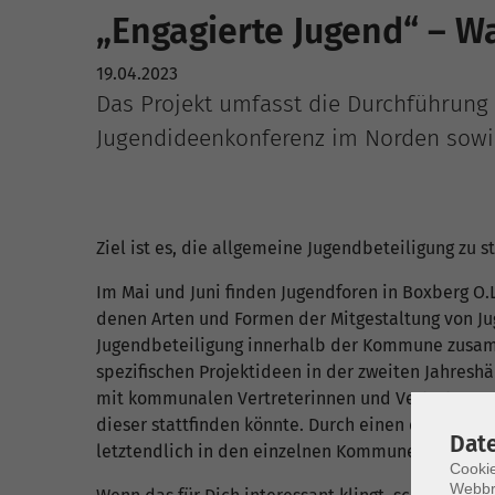
„Engagierte Jugend“ – W
19.04.2023
Das Projekt umfasst die Durchführung 
Jugendideenkonferenz im Norden sowie
Ziel ist es, die allgemeine Jugendbeteiligung zu 
Im Mai und Juni finden Jugendforen in Boxberg O.L
denen Arten und Formen der Mitgestaltung von 
Jugendbeteiligung innerhalb der Kommune zusa
spezifischen Projektideen in der zweiten Jahresh
mit kommunalen Vertreterinnen und Vertretern au
dieser stattfinden könnte. Durch einen demokrat
Dat
letztendlich in den einzelnen Kommunen realisie
Cookie
Webbr