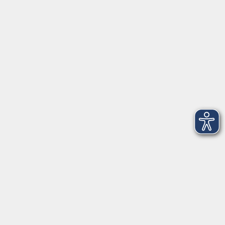
info@vhs-dle.de
Tel. Löbau: 03585 - 41 77 442
Tel. Zittau: 03585 - 41 77 448
Tel. Görlitz: 03581 - 40 37 43
Tel. Niesky: 03588 - 20 19 63
Tel. Weißwasser: 03576 - 27 83 0
Öffnungszeiten - Ferien
Montag
09:00 - 12:00 Uhr
Dienstag
09:00 - 12:00 und 13:00 - 16:00 Uhr
Mittwoch
09:00 - 12:00 und 13:00 - 16:00 Uhr
Donnerstag
09:00 - 12:00 und 13:00 - 16:00 Uhr
Freitag
09:00 - 12:00 Uhr