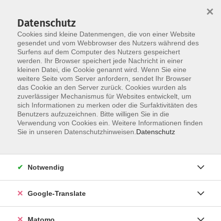
×
Datenschutz
Cookies sind kleine Datenmengen, die von einer Website
gesendet und vom Webbrowser des Nutzers während des
Surfens auf dem Computer des Nutzers gespeichert
Skip to main content
You are here:
werden. Ihr Browser speichert jede Nachricht in einer
Aktuelles
kleinen Datei, die Cookie genannt wird. Wenn Sie eine
weitere Seite vom Server anfordern, sendet Ihr Browser
das Cookie an den Server zurück. Cookies wurden als
Aktuelle Informationen aus der vhs
zuverlässiger Mechanismus für Websites entwickelt, um
sich Informationen zu merken oder die Surfaktivitäten des
Benutzers aufzuzeichnen. Bitte willigen Sie in die
Verwendung von Cookies ein. Weitere Informationen finden
Online-Veranstaltung nach der US-
Sie in unseren Datenschutzhinweisen.
Datenschutz
Wahl
Jetzt kostenlos anmelden und am 12.11.
Notwendig
mitdiskutieren!
04.11.2024
Google-Translate
Was nun, Amerika? Was nun, Deutschland?
Matomo