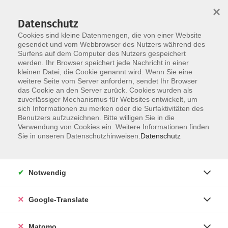
×
Datenschutz
Cookies sind kleine Datenmengen, die von einer Website
gesendet und vom Webbrowser des Nutzers während des
Surfens auf dem Computer des Nutzers gespeichert
Skip to main content
You are here:
werden. Ihr Browser speichert jede Nachricht in einer
Über uns
Unsere Dozierenden
kleinen Datei, die Cookie genannt wird. Wenn Sie eine
weitere Seite vom Server anfordern, sendet Ihr Browser
das Cookie an den Server zurück. Cookies wurden als
Pech, Jennifer
zuverlässiger Mechanismus für Websites entwickelt, um
sich Informationen zu merken oder die Surfaktivitäten des
Benutzers aufzuzeichnen. Bitte willigen Sie in die
Verwendung von Cookies ein. Weitere Informationen finden
Sie in unseren Datenschutzhinweisen.
Datenschutz
Zumba® Fitness
Mo. 03.08.2026 17:30
Turnhall, 02953 Bad Muskau, Kirchplatz 9
Notwendig
Google-Translate
Matomo