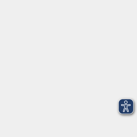
Tel. Löbau: 03585 - 41 77 442
Tel. Zittau: 03585 - 41 77 448
Tel. Görlitz: 03581 - 40 37 43
Tel. Niesky: 03588 - 20 19 63
Tel. Weißwasser: 03576 - 27 83 0
Öffnungszeiten - Ferien
Montag
09:00 - 12:00 Uhr
Dienstag
09:00 - 12:00 und 13:00 - 16:00 Uhr
Mittwoch
09:00 - 12:00 und 13:00 - 16:00 Uhr
Donnerstag
09:00 - 12:00 und 13:00 - 16:00 Uhr
Freitag
09:00 - 12:00 Uhr