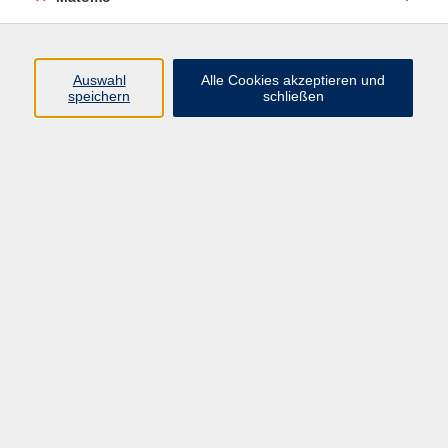
zurück zur Übersicht
Auswahl
Alle Cookies akzeptieren und
Impressum
speichern
schließen
Datenschutzerklärung
AGB
Widerrufsbelehrung
Barrierefreiheit
Widerruf
Programm
Gesellschaft
Kultur
Gesundheit