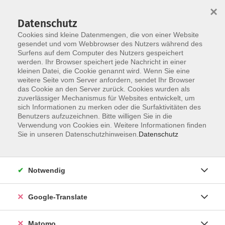
×
Datenschutz
Cookies sind kleine Datenmengen, die von einer Website
gesendet und vom Webbrowser des Nutzers während des
Surfens auf dem Computer des Nutzers gespeichert
Skip to main content
You are here:
werden. Ihr Browser speichert jede Nachricht in einer
Über uns
Unsere Dozierenden
kleinen Datei, die Cookie genannt wird. Wenn Sie eine
weitere Seite vom Server anfordern, sendet Ihr Browser
das Cookie an den Server zurück. Cookies wurden als
Fester, Karin
zuverlässiger Mechanismus für Websites entwickelt, um
sich Informationen zu merken oder die Surfaktivitäten des
Benutzers aufzuzeichnen. Bitte willigen Sie in die
Verwendung von Cookies ein. Weitere Informationen finden
Sie in unseren Datenschutzhinweisen.
Datenschutz
Heilpflanze oder Gesundheitsrisiko? Chancen
und Grenzen pflanzlicher Arzneimittel
Do. 17.09.2026 17:00
Notwendig
Zittau
Google-Translate
Matomo