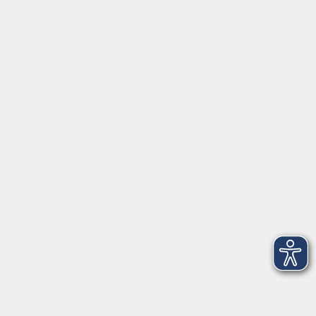
Tel. Löbau: 03585 - 41 77 442
Tel. Zittau: 03585 - 41 77 448
Tel. Görlitz: 03581 - 40 37 43
Tel. Niesky: 03588 - 20 19 63
Tel. Weißwasser: 03576 - 27 83 0
Öffnungszeiten - Ferien
Montag
09:00 - 12:00 Uhr
Dienstag
09:00 - 12:00 und 13:00 - 16:00 Uhr
Mittwoch
09:00 - 12:00 und 13:00 - 16:00 Uhr
Donnerstag
09:00 - 12:00 und 13:00 - 16:00 Uhr
Freitag
09:00 - 12:00 Uhr