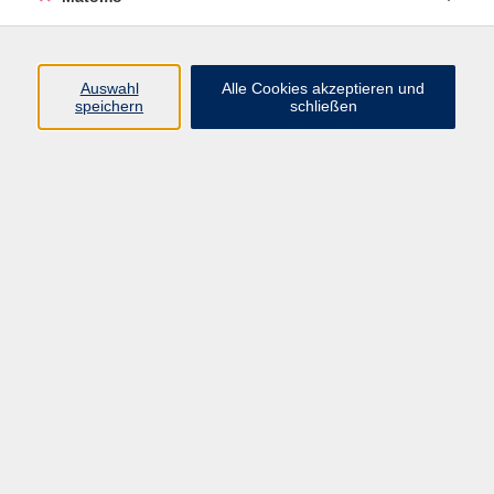
zurück zur Übersicht
Auswahl
Alle Cookies akzeptieren und
speichern
schließen
Impressum
Datenschutzerklärung
AGB
Widerrufsbelehrung
Barrierefreiheit
Widerruf
Programm
Gesellschaft
Kultur