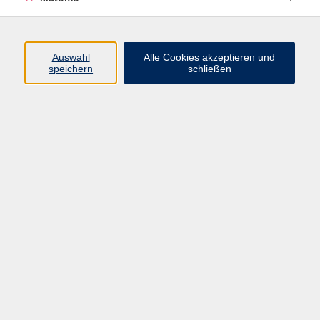
Sa. 24.10.2026 10:00
Bautzen
Auswahl
Alle Cookies akzeptieren und
speichern
schließen
zurück zur Übersicht
Impressum
Datenschutzerklärung
AGB
Widerrufsbelehrung
Barrierefreiheit
Widerruf