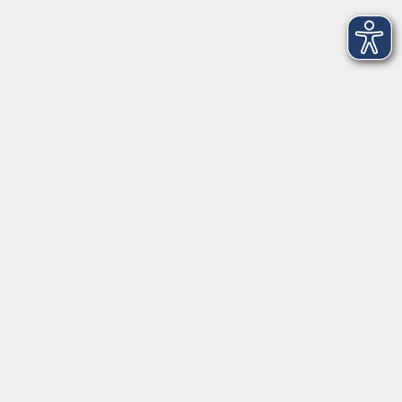
Dienstag
09:00 - 12:00 und 13:00 - 16:00 Uhr
Mittwoch
09:00 - 12:00 und 13:00 - 16:00 Uhr
Donnerstag
09:00 - 12:00 und 13:00 - 16:00 Uhr
Freitag
09:00 - 12:00 Uhr
Die Volkshochschule Dreiländereck wird mitfinanziert durch
Steuermittel auf der Grundlage des von den Abgeordneten des
Sächsischen Landtags beschlossenen Haushalts.