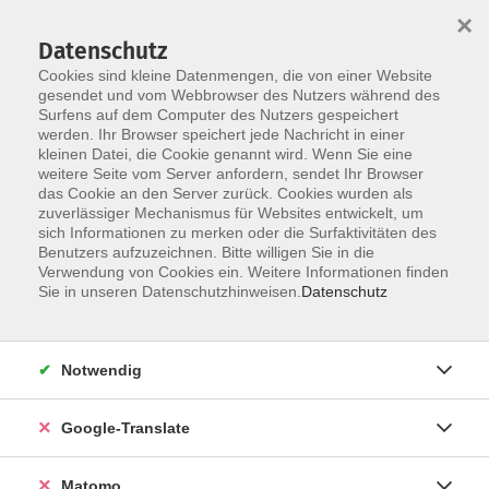
×
Datenschutz
Cookies sind kleine Datenmengen, die von einer Website
gesendet und vom Webbrowser des Nutzers während des
Surfens auf dem Computer des Nutzers gespeichert
Skip to main content
You are here:
werden. Ihr Browser speichert jede Nachricht in einer
Über uns
Unsere Dozierenden
kleinen Datei, die Cookie genannt wird. Wenn Sie eine
weitere Seite vom Server anfordern, sendet Ihr Browser
das Cookie an den Server zurück. Cookies wurden als
Schütze, Marit
zuverlässiger Mechanismus für Websites entwickelt, um
sich Informationen zu merken oder die Surfaktivitäten des
Benutzers aufzuzeichnen. Bitte willigen Sie in die
Verwendung von Cookies ein. Weitere Informationen finden
Sie in unseren Datenschutzhinweisen.
Datenschutz
Talentkurs Bildende Kunst Bautzen
Di. 02.12.2025 16:30
Bautzen, Schiefes Haus (Otto-Nagel-Straße 79)
Notwendig
Google-Translate
Malwerkstatt
Matomo