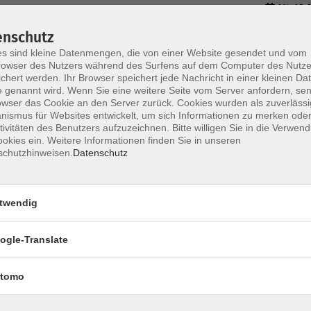
Mi. 19.
Zittau
enschutz
s sind kleine Datenmengen, die von einer Website gesendet und vom
owser des Nutzers während des Surfens auf dem Computer des Nutze
chert werden. Ihr Browser speichert jede Nachricht in einer kleinen Dat
 genannt wird. Wenn Sie eine weitere Seite vom Server anfordern, se
owser das Cookie an den Server zurück. Cookies wurden als zuverlässi
ismus für Websites entwickelt, um sich Informationen zu merken oder
tivitäten des Benutzers aufzuzeichnen. Bitte willigen Sie in die Verwen
okies ein. Weitere Informationen finden Sie in unseren
schutzhinweisen.
Datenschutz
Impressum
Datenschutzerklärung
AG
twendig
ogle-Translate
tomo
Volkshochschule Dreiländereck