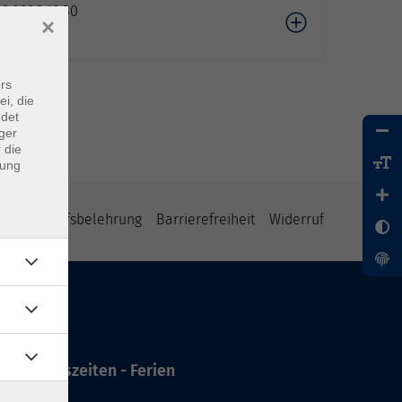
08.2026 18:30
×
rs
ei, die
ndet
ger
 die
dung
B
Widerrufsbelehrung
Barrierefreiheit
Widerruf
Öffnungszeiten - Ferien