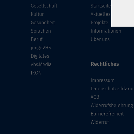
Gesellschaft
Startseite
Kultur
Aktuelles
Gesundheit
Projekte
Sprachen
Informationen
Beruf
Über uns
jungeVHS
Digitales
Rechtliches
vhs.Media
JKON
Impressum
Datenschutzerkläru
AGB
Widerrufsbelehrung
Barrierefreiheit
Widerruf