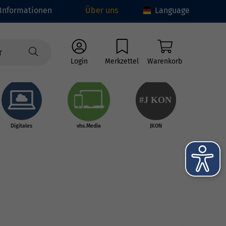
Informationen
Über uns
Language
Login
Merkzettel
Warenkorb
#J
K
ON
Digitales
vhs.Media
JKON