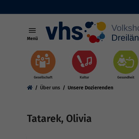
Menü
Skip to main content
Gesellschaft
Kultur
Gesundheit
You are here:
Über uns
Unsere Dozierenden
Tatarek, Olivia