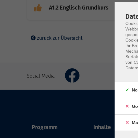
A1.2 Englisch Grundkurs
Dat
Cookie
Webbr
gespei
zurück zur Übersicht
Cookie
Ihr Br
Mechan
Surfak
von Co
Daten
Social Media
No
Go
Ma
Programm
Inhalte