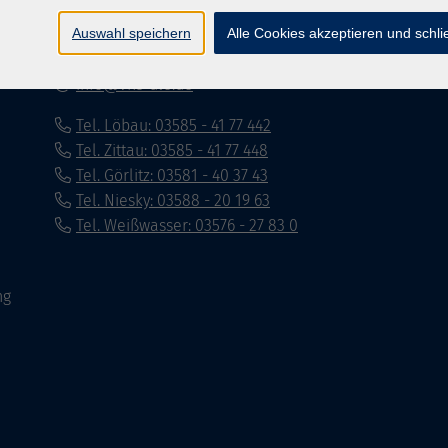
Poststraße 8
Auswahl speichern
Alle Cookies akzeptieren und schl
02708 Löbau
info@vhs-dle.de
Tel. Löbau: 03585 - 41 77 442
Tel. Zittau: 03585 - 41 77 448
Tel. Görlitz: 03581 - 40 37 43
Tel. Niesky: 03588 - 20 19 63
Tel. Weißwasser: 03576 - 27 83 0
ng