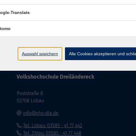
ogle-Translate
Impressum
Datenschutzerklärung
AG
tomo
Auswahl speichern
Alle Cookies akzeptieren und schl
Volkshochschule Dreiländereck
Poststraße 8
02708 Löbau
info@vhs-dle.de
Tel. Löbau: 03585 - 41 77 442
Tel. Zittau: 03585 - 41 77 448