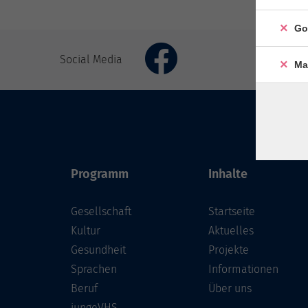
Go
Social Media
Ma
Programm
Inhalte
Gesellschaft
Startseite
Kultur
Aktuelles
Gesundheit
Projekte
Sprachen
Informationen
Beruf
Über uns
jungeVHS