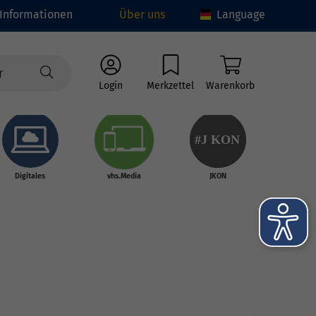
Informationen
Über uns
Language
Login
Merkzettel
Warenkorb
#J
K
ON
Digitales
vhs.Media
JKON