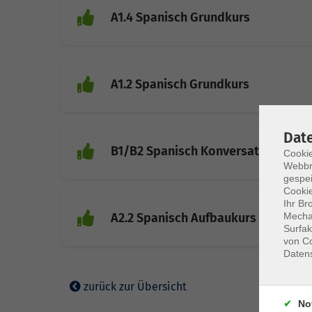
A1.4 Spanisch Grundkurs
A1.2 Spanisch Grundkurs
Dat
B1/B2 Spanisch Konversation
Cookie
Webbr
gespei
Cookie
Ihr Br
Mechan
A2.2 Spanisch Aufbaukurs
Surfak
von Co
Daten
zurück zur Übersicht
No