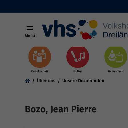
Menü
Skip to main content
Gesellschaft
Kultur
Gesundheit
You are here:
Über uns
Unsere Dozierenden
Bozo, Jean Pierre