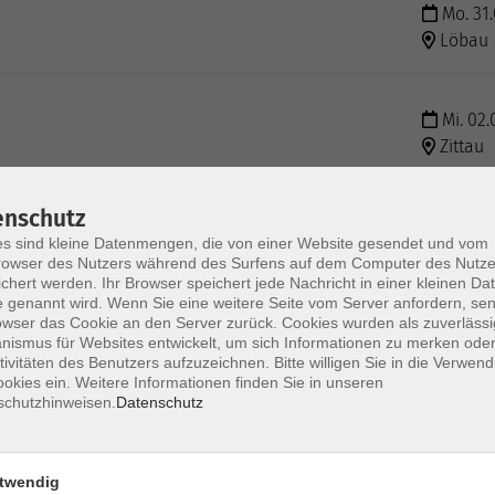
Mo. 31.
Löbau
Mi. 02.
Zittau
enschutz
Mi. 02.
s sind kleine Datenmengen, die von einer Website gesendet und vom
Zittau
owser des Nutzers während des Surfens auf dem Computer des Nutze
chert werden. Ihr Browser speichert jede Nachricht in einer kleinen Dat
 genannt wird. Wenn Sie eine weitere Seite vom Server anfordern, se
owser das Cookie an den Server zurück. Cookies wurden als zuverlässi
Do. 03.
ismus für Websites entwickelt, um sich Informationen zu merken oder
Zittau
tivitäten des Benutzers aufzuzeichnen. Bitte willigen Sie in die Verwen
okies ein. Weitere Informationen finden Sie in unseren
schutzhinweisen.
Datenschutz
twendig