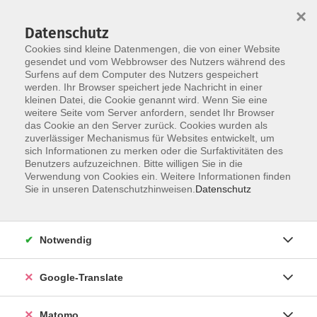
×
Datenschutz
Cookies sind kleine Datenmengen, die von einer Website
gesendet und vom Webbrowser des Nutzers während des
Surfens auf dem Computer des Nutzers gespeichert
Skip to main content
You are here:
werden. Ihr Browser speichert jede Nachricht in einer
Über uns
Unsere Dozierenden
kleinen Datei, die Cookie genannt wird. Wenn Sie eine
weitere Seite vom Server anfordern, sendet Ihr Browser
das Cookie an den Server zurück. Cookies wurden als
Hammer, Jeannette
zuverlässiger Mechanismus für Websites entwickelt, um
sich Informationen zu merken oder die Surfaktivitäten des
Benutzers aufzuzeichnen. Bitte willigen Sie in die
Verwendung von Cookies ein. Weitere Informationen finden
Sie in unseren Datenschutzhinweisen.
Datenschutz
Herausforderndem Verhalten von Kindern
professionell und ressourcenorientiert
begegnen
Notwendig
Sa. 14.11.2026 08:00
Löbau
Google-Translate
Matomo