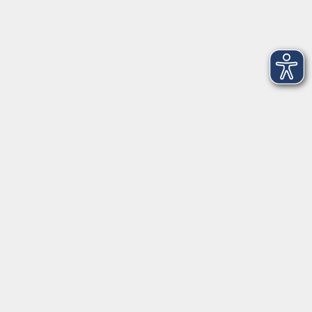
Montag
09:00 - 12:00 Uhr
Dienstag
09:00 - 12:00 und 13:00 - 16:00 Uhr
Mittwoch
09:00 - 12:00 und 13:00 - 16:00 Uhr
Donnerstag
09:00 - 12:00 und 13:00 - 16:00 Uhr
Freitag
09:00 - 12:00 Uhr
Die Volkshochschule Dreiländereck wird mitfinanziert durch
Steuermittel auf der Grundlage des von den Abgeordneten des
Sächsischen Landtags beschlossenen Haushalts.