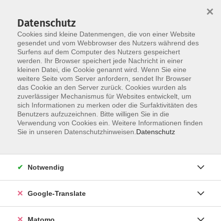
×
Datenschutz
Cookies sind kleine Datenmengen, die von einer Website
gesendet und vom Webbrowser des Nutzers während des
Surfens auf dem Computer des Nutzers gespeichert
Skip to main content
You are here:
werden. Ihr Browser speichert jede Nachricht in einer
Über uns
Unsere Dozierenden
kleinen Datei, die Cookie genannt wird. Wenn Sie eine
weitere Seite vom Server anfordern, sendet Ihr Browser
das Cookie an den Server zurück. Cookies wurden als
Tatarek, Magdalena
zuverlässiger Mechanismus für Websites entwickelt, um
sich Informationen zu merken oder die Surfaktivitäten des
Benutzers aufzuzeichnen. Bitte willigen Sie in die
Verwendung von Cookies ein. Weitere Informationen finden
Sie in unseren Datenschutzhinweisen.
Datenschutz
A2.3 Deutsch Aufbaukurs
Mo. 31.08.2026 18:00
Zittau
Notwendig
Google-Translate
A1.1 Polnisch für Anfänger
Matomo