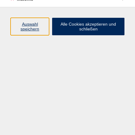
Di. 01.09.2026 17:00
Zittau
Auswahl
Alle Cookies akzeptieren und
speichern
schließen
B1.1 Deutsch für Fortgeschrittene
Di. 01.09.2026 18:30
Zittau
zurück zur Übersicht
Impressum