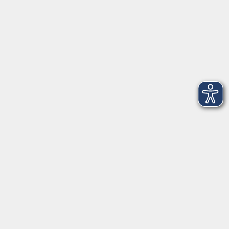
Tel. Weißwasser: 03576 - 27 83 0
Öffnungszeiten - Ferien
Montag
09:00 - 12:00 Uhr
Dienstag
09:00 - 12:00 und 13:00 - 16:00 Uhr
Mittwoch
09:00 - 12:00 und 13:00 - 16:00 Uhr
Donnerstag
09:00 - 12:00 und 13:00 - 16:00 Uhr
Freitag
09:00 - 12:00 Uhr
Die Volkshochschule Dreiländereck wird mitfinanziert durch
Steuermittel auf der Grundlage des von den Abgeordneten des
Sächsischen Landtags beschlossenen Haushalts.