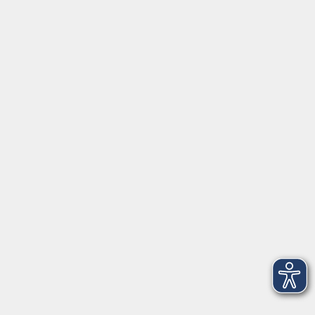
Rechtliches
Impressum
Datenschutzerklärung
AGB
Widerrufsbelehrung
Barrierefreiheit
Widerruf
Volkshochschule Dreiländereck
Poststraße 8
02708 Löbau
info@vhs-dle.de