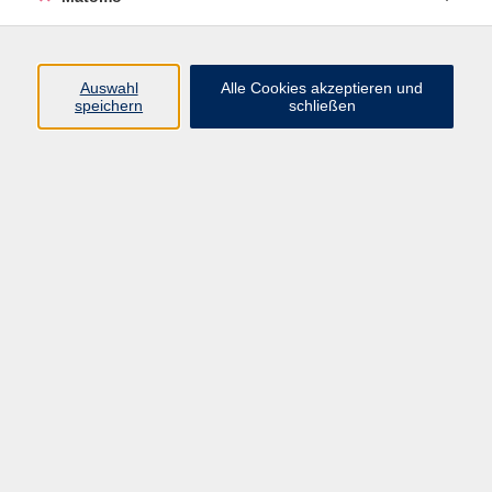
Fr. 28.08.2026 17:30
Löbau
Auswahl
Alle Cookies akzeptieren und
speichern
schließen
Drums Alive® - Workshop
Fr. 04.09.2026 17:30
Löbau
Rückenfit - Rückenkräftigung
Mo. 07.09.2026 17:45
Weißwasser