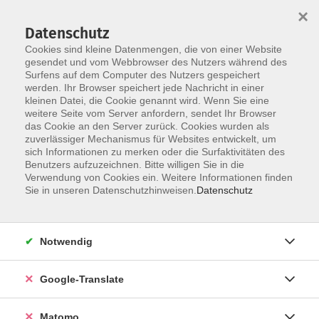
×
Datenschutz
Cookies sind kleine Datenmengen, die von einer Website
gesendet und vom Webbrowser des Nutzers während des
Surfens auf dem Computer des Nutzers gespeichert
Skip to main content
You are here:
werden. Ihr Browser speichert jede Nachricht in einer
Über uns
Unsere Dozierenden
kleinen Datei, die Cookie genannt wird. Wenn Sie eine
weitere Seite vom Server anfordern, sendet Ihr Browser
das Cookie an den Server zurück. Cookies wurden als
Rothe, Theresia
zuverlässiger Mechanismus für Websites entwickelt, um
sich Informationen zu merken oder die Surfaktivitäten des
Benutzers aufzuzeichnen. Bitte willigen Sie in die
Verwendung von Cookies ein. Weitere Informationen finden
Sie in unseren Datenschutzhinweisen.
Datenschutz
Wassergymnastik im Waldbad Niesky 3.0
Di. 07.07.2026 19:00
Notwendig
Google-Translate
Dance Aerobic - Workshop
Matomo