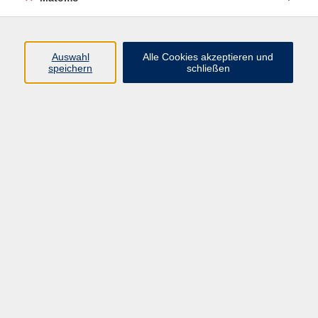
Programm
Auswahl
Alle Cookies akzeptieren und
speichern
schließen
Gesellschaft
Kultur
Gesundheit
Sprachen
Beruf
jungeVHS
Digitales
vhs.Media
JKON
Inhalte