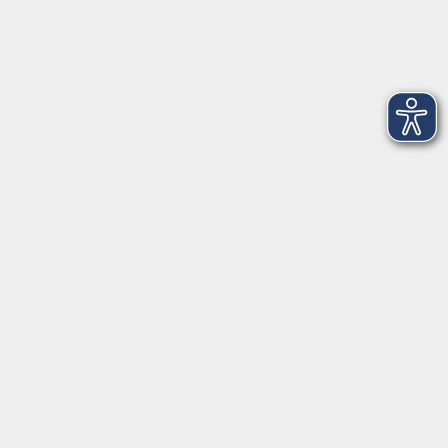
Dienstag
09:00 - 12:00 und 13:00 - 16:00 Uhr
Mittwoch
09:00 - 12:00 und 13:00 - 16:00 Uhr
Donnerstag
09:00 - 12:00 und 13:00 - 16:00 Uhr
Freitag
09:00 - 12:00 Uhr
Die Volkshochschule Dreiländereck wird mitfinanziert durch
Steuermittel auf der Grundlage des von den Abgeordneten des
Sächsischen Landtags beschlossenen Haushalts.