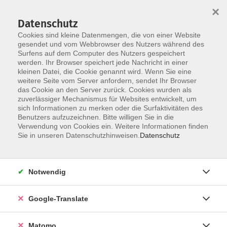
×
Datenschutz
Cookies sind kleine Datenmengen, die von einer Website
gesendet und vom Webbrowser des Nutzers während des
Surfens auf dem Computer des Nutzers gespeichert
Skip to main content
werden. Ihr Browser speichert jede Nachricht in einer
kleinen Datei, die Cookie genannt wird. Wenn Sie eine
weitere Seite vom Server anfordern, sendet Ihr Browser
Der Kurs konnte nicht gefunden werden.
das Cookie an den Server zurück. Cookies wurden als
zuverlässiger Mechanismus für Websites entwickelt, um
sich Informationen zu merken oder die Surfaktivitäten des
Benutzers aufzuzeichnen. Bitte willigen Sie in die
Verwendung von Cookies ein. Weitere Informationen finden
Impressum
Sie in unseren Datenschutzhinweisen.
Datenschutz
Datenschutzerklärung
AGB
Notwendig
Widerrufsbelehrung
Barrierefreiheit
Google-Translate
Widerruf
Matomo