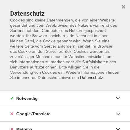
×
Datenschutz
Cookies sind kleine Datenmengen, die von einer Website
gesendet und vom Webbrowser des Nutzers während des
Surfens auf dem Computer des Nutzers gespeichert
Skip to main content
werden. Ihr Browser speichert jede Nachricht in einer
kleinen Datei, die Cookie genannt wird. Wenn Sie eine
weitere Seite vom Server anfordern, sendet Ihr Browser
das Cookie an den Server zurück. Cookies wurden als
zuverlässiger Mechanismus für Websites entwickelt, um
sich Informationen zu merken oder die Surfaktivitäten des
Benutzers aufzuzeichnen. Bitte willigen Sie in die
Verwendung von Cookies ein. Weitere Informationen finden
Sie in unseren Datenschutzhinweisen.
Datenschutz
Sie sind hier:
Notwendig
5 Elemente Qi Gong Grundkurs
Google-Translate
Grundlage des Qi Gong ist die traditionelle
chinesische Medizin mit Ihrer 5- Elemente- Lehre. Qi
Matomo