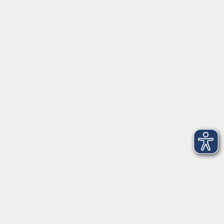
Widerruf
Volkshochschule Dreiländereck
Poststraße 8
02708 Löbau
info@vhs-dle.de
Tel. Löbau: 03585 - 41 77 442
Tel. Zittau: 03585 - 41 77 448
Tel. Görlitz: 03581 - 40 37 43
Tel. Niesky: 03588 - 20 19 63
Tel. Weißwasser: 03576 - 27 83 0