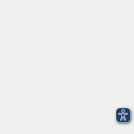
Datenschutzerklärung
AGB
Widerrufsbelehrung
Barrierefreiheit
Widerruf
Volkshochschule Dreiländereck
Poststraße 8
02708 Löbau
info@vhs-dle.de
Tel. Löbau: 03585 - 41 77 442
Tel. Zittau: 03585 - 41 77 448
Tel. Görlitz: 03581 - 40 37 43