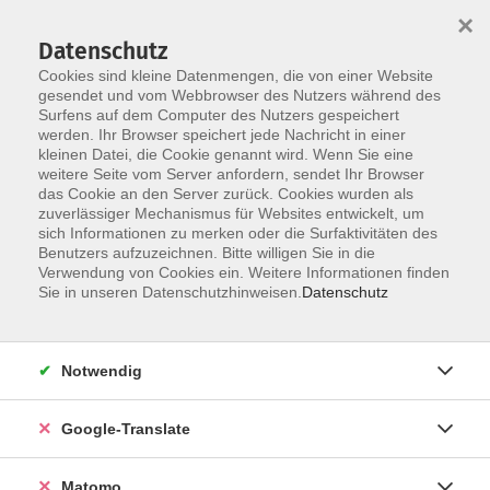
×
Datenschutz
Cookies sind kleine Datenmengen, die von einer Website
gesendet und vom Webbrowser des Nutzers während des
Surfens auf dem Computer des Nutzers gespeichert
Skip to main content
werden. Ihr Browser speichert jede Nachricht in einer
kleinen Datei, die Cookie genannt wird. Wenn Sie eine
weitere Seite vom Server anfordern, sendet Ihr Browser
das Cookie an den Server zurück. Cookies wurden als
zuverlässiger Mechanismus für Websites entwickelt, um
sich Informationen zu merken oder die Surfaktivitäten des
Benutzers aufzuzeichnen. Bitte willigen Sie in die
Verwendung von Cookies ein. Weitere Informationen finden
Sie in unseren Datenschutzhinweisen.
Datenschutz
Sie sind hier:
Beruf, Computer, Erzieher
Digitales Leben
Notwendig
Die Hacker kommen! "Digital? Aber sicher!"-
Google-Translate
Roadshow 2026
Matomo