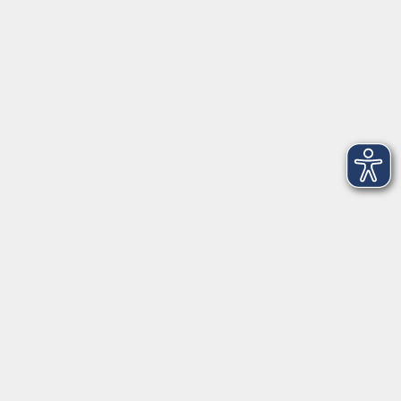
Tel. Zittau: 03585 - 41 77 448
Tel. Görlitz: 03581 - 40 37 43
Tel. Niesky: 03588 - 20 19 63
Tel. Weißwasser: 03576 - 27 83 0
Öffnungszeiten - Ferien
Montag
09:00 - 12:00 Uhr
Dienstag
09:00 - 12:00 und 13:00 - 16:00 Uhr
Mittwoch
09:00 - 12:00 und 13:00 - 16:00 Uhr
Donnerstag
09:00 - 12:00 und 13:00 - 16:00 Uhr
Freitag
09:00 - 12:00 Uhr
Die Volkshochschule Dreiländereck wird mitfinanziert durch