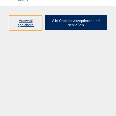
Programm
Auswahl
Alle Cookies akzeptieren und
speichern
schließen
Gesellschaft
Kultur
Gesundheit
Sprachen
Beruf
jungeVHS
Digitales
vhs.Media
JKON
Inhalte