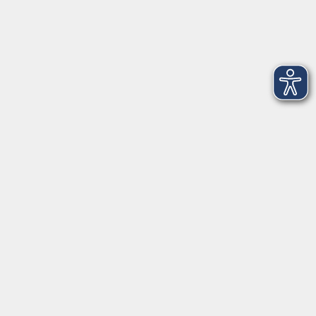
Dienstag
09:00 - 12:00 und 13:00 - 16:00 Uhr
Mittwoch
09:00 - 12:00 und 13:00 - 16:00 Uhr
Donnerstag
09:00 - 12:00 und 13:00 - 16:00 Uhr
Freitag
09:00 - 12:00 Uhr
Die Volkshochschule Dreiländereck wird mitfinanziert durch
Steuermittel auf der Grundlage des von den Abgeordneten des
Sächsischen Landtags beschlossenen Haushalts.