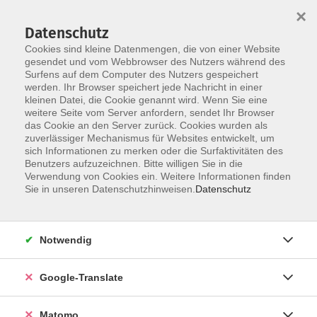
×
Datenschutz
Cookies sind kleine Datenmengen, die von einer Website
gesendet und vom Webbrowser des Nutzers während des
Surfens auf dem Computer des Nutzers gespeichert
Skip to main content
werden. Ihr Browser speichert jede Nachricht in einer
kleinen Datei, die Cookie genannt wird. Wenn Sie eine
weitere Seite vom Server anfordern, sendet Ihr Browser
Der Kurs konnte nicht gefunden werden.
das Cookie an den Server zurück. Cookies wurden als
zuverlässiger Mechanismus für Websites entwickelt, um
sich Informationen zu merken oder die Surfaktivitäten des
Benutzers aufzuzeichnen. Bitte willigen Sie in die
Verwendung von Cookies ein. Weitere Informationen finden
Impressum
Sie in unseren Datenschutzhinweisen.
Datenschutz
Datenschutzerklärung
AGB
Notwendig
Widerrufsbelehrung
Barrierefreiheit
Google-Translate
Widerruf
Matomo