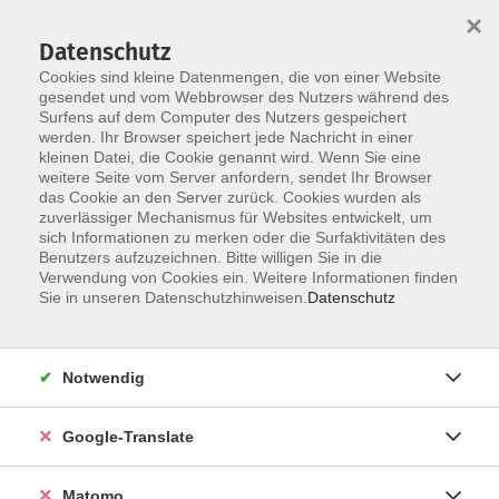
×
Datenschutz
Cookies sind kleine Datenmengen, die von einer Website
gesendet und vom Webbrowser des Nutzers während des
Surfens auf dem Computer des Nutzers gespeichert
Skip to main content
werden. Ihr Browser speichert jede Nachricht in einer
kleinen Datei, die Cookie genannt wird. Wenn Sie eine
weitere Seite vom Server anfordern, sendet Ihr Browser
Der Kurs konnte nicht gefunden werden.
das Cookie an den Server zurück. Cookies wurden als
zuverlässiger Mechanismus für Websites entwickelt, um
sich Informationen zu merken oder die Surfaktivitäten des
Benutzers aufzuzeichnen. Bitte willigen Sie in die
Verwendung von Cookies ein. Weitere Informationen finden
Impressum
Sie in unseren Datenschutzhinweisen.
Datenschutz
Datenschutzerklärung
AGB
Notwendig
Widerrufsbelehrung
Barrierefreiheit
Google-Translate
Widerruf
Matomo