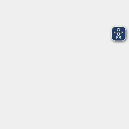
Dienstag
09:00 - 12:00 und 13:00 - 16:00 Uhr
Mittwoch
09:00 - 12:00 und 13:00 - 16:00 Uhr
Donnerstag
09:00 - 12:00 und 13:00 - 16:00 Uhr
Freitag
09:00 - 12:00 Uhr
Die Volkshochschule Dreiländereck wird mitfinanziert durch
Steuermittel auf der Grundlage des von den Abgeordneten des
Sächsischen Landtags beschlossenen Haushalts.