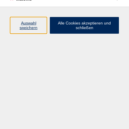
Programm
Auswahl
Alle Cookies akzeptieren und
speichern
schließen
Gesellschaft
Kultur
Gesundheit
Sprachen
Beruf
jungeVHS
Digitales
vhs.Media
JKON
Inhalte