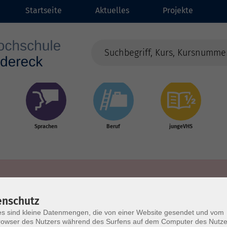
Startseite
Aktuelles
Projekte
Sprachen
Beruf
jungeVHS
enschutz
s sind kleine Datenmengen, die von einer Website gesendet und vom
owser des Nutzers während des Surfens auf dem Computer des Nutze