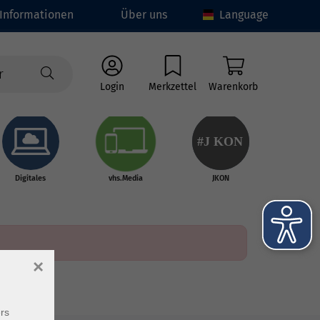
Informationen
Über uns
Language
Login
Merkzettel
Warenkorb
#J
K
ON
Digitales
vhs.Media
JKON
×
rs