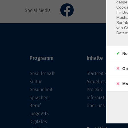
gespei
Cookie
Social Media
Ihr Br
Mechan
Surfak
von Co
Daten
No
Programm
Inhalte
Go
Gesellschaft
Startseite
Kultur
Aktuelles
Ma
Gesundheit
Projekte
Sprachen
Informationen
Beruf
Über uns
jungeVHS
Digitales