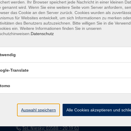
chert werden. Ihr Browser speichert jede Nachricht in einer kleinen Dat
 genannt wird. Wenn Sie eine weitere Seite vom Server anfordern, se
Impressum
Datenschutzerklärung
AG
owser das Cookie an den Server zurück. Cookies wurden als zuverlässi
ismus für Websites entwickelt, um sich Informationen zu merken oder
tivitäten des Benutzers aufzuzeichnen. Bitte willigen Sie in die Verwen
okies ein. Weitere Informationen finden Sie in unseren
schutzhinweisen.
Datenschutz
twendig
Volkshochschule Dreiländereck
ogle-Translate
Poststraße 8
02708 Löbau
tomo
info@vhs-dle.de
Tel. Löbau: 03585 - 41 77 442
Auswahl speichern
Alle Cookies akzeptieren und schl
Tel. Zittau: 03585 - 41 77 448
Tel. Görlitz: 03581 - 40 37 43
Tel. Niesky: 03588 - 20 19 63