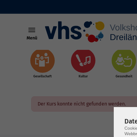
Menü
Skip to main content
Gesellschaft
Kultur
Gesundheit
Der Kurs konnte nicht gefunden werden.
Dat
Cookie
Webbr