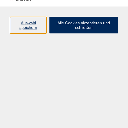
Programm
Auswahl
Alle Cookies akzeptieren und
speichern
schließen
Gesellschaft
Kultur
Gesundheit
Sprachen
Beruf
jungeVHS
Digitales
vhs.Media
JKON
Inhalte