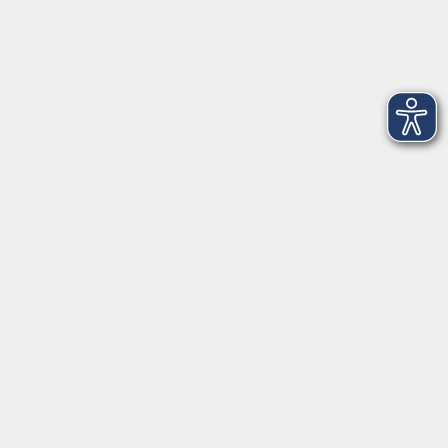
Dienstag
09:00 - 12:00 und 13:00 - 16:00 Uhr
Mittwoch
09:00 - 12:00 und 13:00 - 16:00 Uhr
Donnerstag
09:00 - 12:00 und 13:00 - 16:00 Uhr
Freitag
09:00 - 12:00 Uhr
Die Volkshochschule Dreiländereck wird mitfinanziert durch
Steuermittel auf der Grundlage des von den Abgeordneten des
Sächsischen Landtags beschlossenen Haushalts.