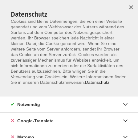
×
Datenschutz
Cookies sind kleine Datenmengen, die von einer Website
gesendet und vom Webbrowser des Nutzers während des
Surfens auf dem Computer des Nutzers gespeichert
Skip to main content
werden. Ihr Browser speichert jede Nachricht in einer
kleinen Datei, die Cookie genannt wird. Wenn Sie eine
weitere Seite vom Server anfordern, sendet Ihr Browser
Der Kurs konnte nicht gefunden werden.
das Cookie an den Server zurück. Cookies wurden als
zuverlässiger Mechanismus für Websites entwickelt, um
sich Informationen zu merken oder die Surfaktivitäten des
Benutzers aufzuzeichnen. Bitte willigen Sie in die
Verwendung von Cookies ein. Weitere Informationen finden
Impressum
Sie in unseren Datenschutzhinweisen.
Datenschutz
Datenschutzerklärung
AGB
Notwendig
Widerrufsbelehrung
Barrierefreiheit
Google-Translate
Widerruf
Matomo