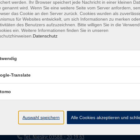
chert werden. Ihr Browser speichert jede Nachricht in einer kleinen Dat
 genannt wird. Wenn Sie eine weitere Seite vom Server anfordern, se
Impressum
Datenschutzerklärung
AG
owser das Cookie an den Server zurück. Cookies wurden als zuverlässi
ismus für Websites entwickelt, um sich Informationen zu merken oder
tivitäten des Benutzers aufzuzeichnen. Bitte willigen Sie in die Verwen
okies ein. Weitere Informationen finden Sie in unseren
schutzhinweisen.
Datenschutz
twendig
Volkshochschule Dreiländereck
ogle-Translate
Poststraße 8
02708 Löbau
tomo
info@vhs-dle.de
Tel. Löbau: 03585 - 41 77 442
Auswahl speichern
Alle Cookies akzeptieren und schl
Tel. Zittau: 03585 - 41 77 448
Tel. Görlitz: 03581 - 40 37 43
Tel. Niesky: 03588 - 20 19 63