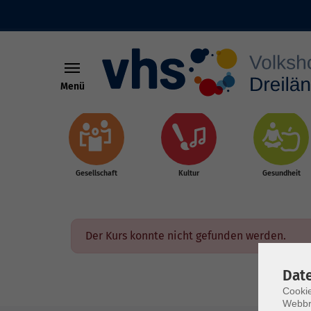
Menü
Skip to main content
Gesellschaft
Kultur
Gesundheit
Der Kurs konnte nicht gefunden werden.
Dat
Cookie
Webbr