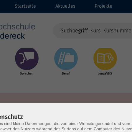
Startseite
Aktuelles
Projekte
Sprachen
Beruf
jungeVHS
enschutz
s sind kleine Datenmengen, die von einer Website gesendet und vom
owser des Nutzers während des Surfens auf dem Computer des Nutze