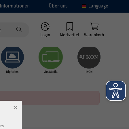
Informationen
Über uns
Language
Login
Merkzettel
Warenkorb
#J
K
ON
Digitales
vhs.Media
JKON
×
rs