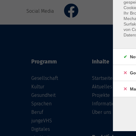
gespei
Cookie
Social Media
Ihr Br
Mechan
Surfak
von Co
Daten
No
Programm
Inhalte
Go
Gesellschaft
Startseite
Kultur
Aktuelles
Ma
Gesundheit
Projekte
Sprachen
Informationen
Beruf
Über uns
jungeVHS
Digitales