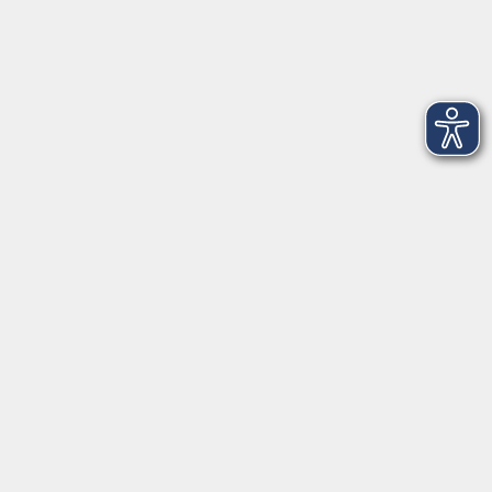
Dienstag
09:00 - 12:00 und 13:00 - 16:00 Uhr
Mittwoch
09:00 - 12:00 und 13:00 - 16:00 Uhr
Donnerstag
09:00 - 12:00 und 13:00 - 16:00 Uhr
Freitag
09:00 - 12:00 Uhr
Die Volkshochschule Dreiländereck wird mitfinanziert durch
Steuermittel auf der Grundlage des von den Abgeordneten des
Sächsischen Landtags beschlossenen Haushalts.