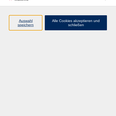
Programm
Auswahl
Alle Cookies akzeptieren und
speichern
schließen
Gesellschaft
Kultur
Gesundheit
Sprachen
Beruf
jungeVHS
Digitales
vhs.Media
JKON
Inhalte