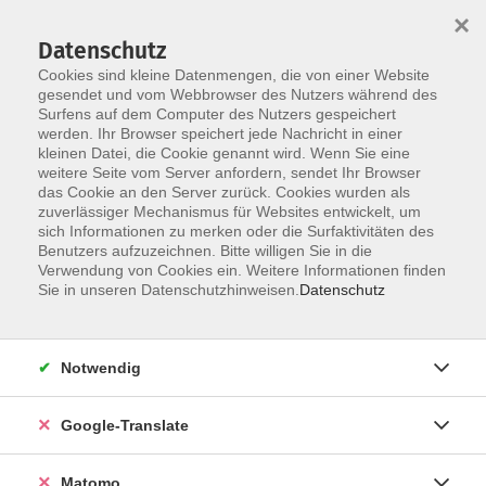
×
Datenschutz
Cookies sind kleine Datenmengen, die von einer Website
gesendet und vom Webbrowser des Nutzers während des
Surfens auf dem Computer des Nutzers gespeichert
Skip to main content
werden. Ihr Browser speichert jede Nachricht in einer
kleinen Datei, die Cookie genannt wird. Wenn Sie eine
weitere Seite vom Server anfordern, sendet Ihr Browser
Der Kurs konnte nicht gefunden werden.
das Cookie an den Server zurück. Cookies wurden als
zuverlässiger Mechanismus für Websites entwickelt, um
sich Informationen zu merken oder die Surfaktivitäten des
Benutzers aufzuzeichnen. Bitte willigen Sie in die
Verwendung von Cookies ein. Weitere Informationen finden
Impressum
Sie in unseren Datenschutzhinweisen.
Datenschutz
Datenschutzerklärung
AGB
Notwendig
Widerrufsbelehrung
Barrierefreiheit
Google-Translate
Widerruf
Matomo