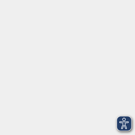
AGB
Widerrufsbelehrung
Barrierefreiheit
Widerruf
Volkshochschule Dreiländereck
Poststraße 8
02708 Löbau
info@vhs-dle.de
Tel. Löbau: 03585 - 41 77 442
Tel. Zittau: 03585 - 41 77 448
Tel. Görlitz: 03581 - 40 37 43
Tel. Niesky: 03588 - 20 19 63
Tel. Weißwasser: 03576 - 27 83 0