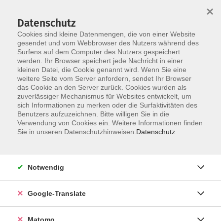
×
Datenschutz
Cookies sind kleine Datenmengen, die von einer Website
gesendet und vom Webbrowser des Nutzers während des
Surfens auf dem Computer des Nutzers gespeichert
Skip to main content
werden. Ihr Browser speichert jede Nachricht in einer
kleinen Datei, die Cookie genannt wird. Wenn Sie eine
weitere Seite vom Server anfordern, sendet Ihr Browser
das Cookie an den Server zurück. Cookies wurden als
zuverlässiger Mechanismus für Websites entwickelt, um
sich Informationen zu merken oder die Surfaktivitäten des
Benutzers aufzuzeichnen. Bitte willigen Sie in die
Verwendung von Cookies ein. Weitere Informationen finden
Sie in unseren Datenschutzhinweisen.
Datenschutz
Sie sind hier:
Kultur- Gestalten
Kunst/Kulturgeschichte
Notwendig
Aquarellmalerei für Fortgeschrittene B
Google-Translate
Schritt für Schritt werden Sie in die Aquarelltechnik
Matomo