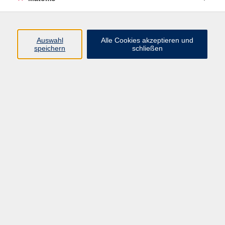
eingeführt. Neben der Vermittlung von Grundlagen
steht das "Sehenlernen" von Farben und Formen im
Vordergrund.
Auswahl
Alle Cookies akzeptieren und
speichern
schließen
Mitzubringen sind: Zeichen- und Aquarellpapier (A 4
u. A3; 300g/qm), Aquarellfarben, Zeichenutensilien,
Tusche, Schwamm, 2 Wassergläser, Küchenpapier,
Lappen
38,09 €
Entgelt:
Kursnummer:
26HA2712LL