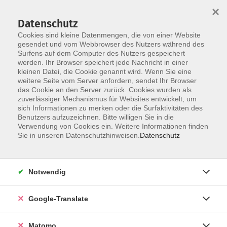
×
Datenschutz
Cookies sind kleine Datenmengen, die von einer Website
gesendet und vom Webbrowser des Nutzers während des
Surfens auf dem Computer des Nutzers gespeichert
Skip to main content
werden. Ihr Browser speichert jede Nachricht in einer
kleinen Datei, die Cookie genannt wird. Wenn Sie eine
weitere Seite vom Server anfordern, sendet Ihr Browser
das Cookie an den Server zurück. Cookies wurden als
zuverlässiger Mechanismus für Websites entwickelt, um
sich Informationen zu merken oder die Surfaktivitäten des
Benutzers aufzuzeichnen. Bitte willigen Sie in die
Verwendung von Cookies ein. Weitere Informationen finden
Sie in unseren Datenschutzhinweisen.
Datenschutz
Sie sind hier:
Kultur- Gestalten
Handwerk/Kunsthandwerk
Notwendig
Talentkurs Bildende Kunst Zittau
Google-Translate
Du willst an einer Kunsthochschule studieren, deine
Matomo