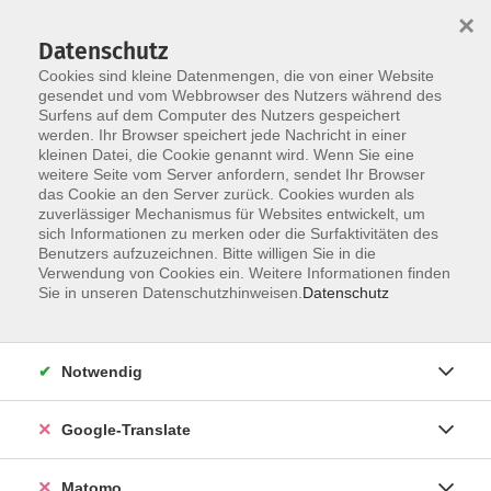
×
Datenschutz
Cookies sind kleine Datenmengen, die von einer Website
gesendet und vom Webbrowser des Nutzers während des
Surfens auf dem Computer des Nutzers gespeichert
Skip to main content
werden. Ihr Browser speichert jede Nachricht in einer
kleinen Datei, die Cookie genannt wird. Wenn Sie eine
weitere Seite vom Server anfordern, sendet Ihr Browser
das Cookie an den Server zurück. Cookies wurden als
zuverlässiger Mechanismus für Websites entwickelt, um
sich Informationen zu merken oder die Surfaktivitäten des
Benutzers aufzuzeichnen. Bitte willigen Sie in die
Verwendung von Cookies ein. Weitere Informationen finden
Sie in unseren Datenschutzhinweisen.
Datenschutz
Sie sind hier:
Kultur- Gestalten
Kultur - Gestalten
Notwendig
Multivisionsshow - Magisches Baltikum –
Estland Lettland Litauen
Google-Translate
Mit dem Fahrrad und einem ultraleichten Packraft-
Matomo