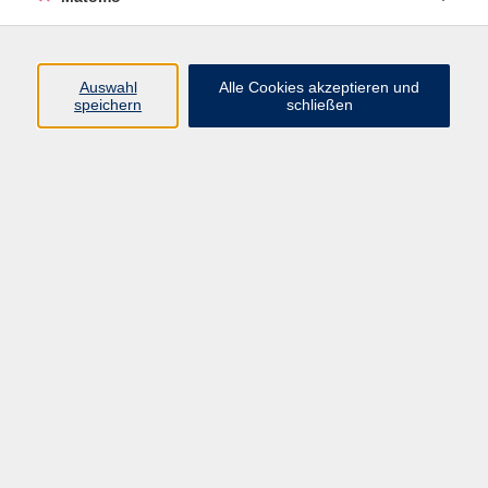
Programm
Auswahl
Alle Cookies akzeptieren und
speichern
schließen
Gesellschaft
Kultur
Gesundheit
Sprachen
Beruf
jungeVHS
Digitales
vhs.Media
JKON
Inhalte