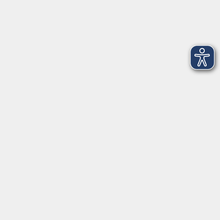
Dienstag
09:00 - 12:00 und 13:00 - 16:00 Uhr
Mittwoch
09:00 - 12:00 und 13:00 - 16:00 Uhr
Donnerstag
09:00 - 12:00 und 13:00 - 16:00 Uhr
Freitag
09:00 - 12:00 Uhr
Die Volkshochschule Dreiländereck wird mitfinanziert durch
Steuermittel auf der Grundlage des von den Abgeordneten des
Sächsischen Landtags beschlossenen Haushalts.