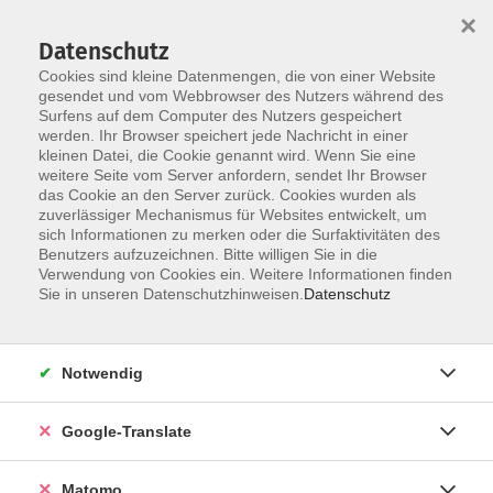
×
Datenschutz
Cookies sind kleine Datenmengen, die von einer Website
gesendet und vom Webbrowser des Nutzers während des
Surfens auf dem Computer des Nutzers gespeichert
Skip to main content
werden. Ihr Browser speichert jede Nachricht in einer
kleinen Datei, die Cookie genannt wird. Wenn Sie eine
weitere Seite vom Server anfordern, sendet Ihr Browser
Der Kurs konnte nicht gefunden werden.
das Cookie an den Server zurück. Cookies wurden als
zuverlässiger Mechanismus für Websites entwickelt, um
sich Informationen zu merken oder die Surfaktivitäten des
Benutzers aufzuzeichnen. Bitte willigen Sie in die
Verwendung von Cookies ein. Weitere Informationen finden
Impressum
Sie in unseren Datenschutzhinweisen.
Datenschutz
Datenschutzerklärung
AGB
Notwendig
Widerrufsbelehrung
Barrierefreiheit
Google-Translate
Widerruf
Matomo