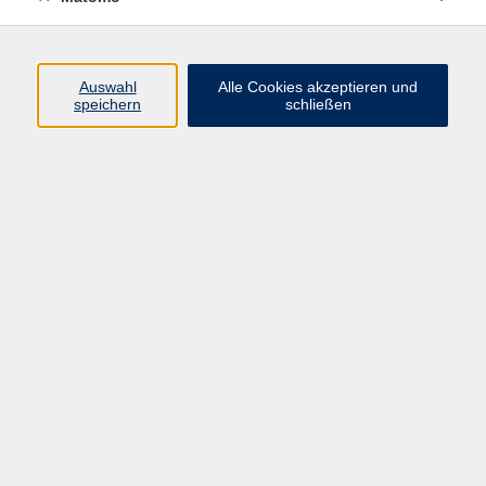
Programm
Auswahl
Alle Cookies akzeptieren und
speichern
schließen
Gesellschaft
Kultur
Gesundheit
Sprachen
Beruf
jungeVHS
Digitales
vhs.Media
JKON
Inhalte