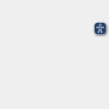
Dienstag
09:00 - 12:00 und 13:00 - 16:00 Uhr
Mittwoch
09:00 - 12:00 und 13:00 - 16:00 Uhr
Donnerstag
09:00 - 12:00 und 13:00 - 16:00 Uhr
Freitag
09:00 - 12:00 Uhr
Die Volkshochschule Dreiländereck wird mitfinanziert durch
Steuermittel auf der Grundlage des von den Abgeordneten des
Sächsischen Landtags beschlossenen Haushalts.