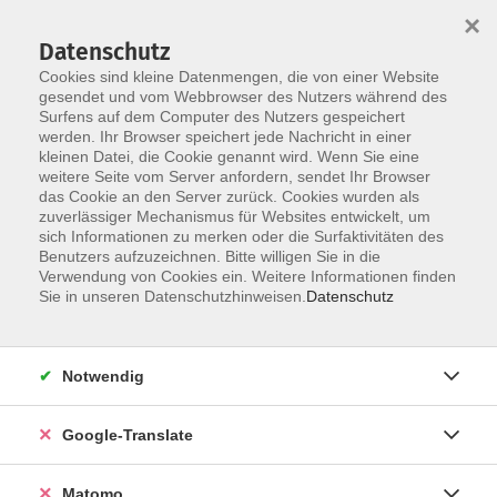
×
Datenschutz
Cookies sind kleine Datenmengen, die von einer Website
gesendet und vom Webbrowser des Nutzers während des
Surfens auf dem Computer des Nutzers gespeichert
Skip to main content
werden. Ihr Browser speichert jede Nachricht in einer
kleinen Datei, die Cookie genannt wird. Wenn Sie eine
weitere Seite vom Server anfordern, sendet Ihr Browser
Der Kurs konnte nicht gefunden werden.
das Cookie an den Server zurück. Cookies wurden als
zuverlässiger Mechanismus für Websites entwickelt, um
sich Informationen zu merken oder die Surfaktivitäten des
Benutzers aufzuzeichnen. Bitte willigen Sie in die
Verwendung von Cookies ein. Weitere Informationen finden
Impressum
Sie in unseren Datenschutzhinweisen.
Datenschutz
Datenschutzerklärung
AGB
Notwendig
Widerrufsbelehrung
Barrierefreiheit
Google-Translate
Widerruf
Matomo