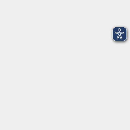
Dienstag
09:00 - 12:00 und 13:00 - 16:00 Uhr
Mittwoch
09:00 - 12:00 und 13:00 - 16:00 Uhr
Donnerstag
09:00 - 12:00 und 13:00 - 16:00 Uhr
Freitag
09:00 - 12:00 Uhr
Die Volkshochschule Dreiländereck wird mitfinanziert durch
Steuermittel auf der Grundlage des von den Abgeordneten des
Sächsischen Landtags beschlossenen Haushalts.