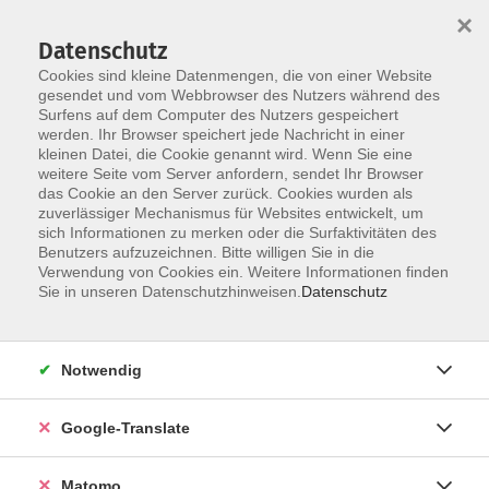
×
Datenschutz
Cookies sind kleine Datenmengen, die von einer Website
gesendet und vom Webbrowser des Nutzers während des
Surfens auf dem Computer des Nutzers gespeichert
Skip to main content
werden. Ihr Browser speichert jede Nachricht in einer
kleinen Datei, die Cookie genannt wird. Wenn Sie eine
weitere Seite vom Server anfordern, sendet Ihr Browser
Der Kurs konnte nicht gefunden werden.
das Cookie an den Server zurück. Cookies wurden als
zuverlässiger Mechanismus für Websites entwickelt, um
sich Informationen zu merken oder die Surfaktivitäten des
Benutzers aufzuzeichnen. Bitte willigen Sie in die
Verwendung von Cookies ein. Weitere Informationen finden
Impressum
Sie in unseren Datenschutzhinweisen.
Datenschutz
Datenschutzerklärung
AGB
Notwendig
Widerrufsbelehrung
Barrierefreiheit
Google-Translate
Widerruf
Matomo