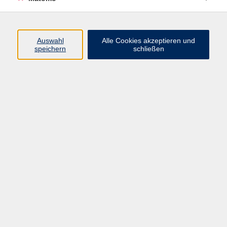
Programm
Auswahl
Alle Cookies akzeptieren und
speichern
schließen
Gesellschaft
Kultur
Gesundheit
Sprachen
Beruf
jungeVHS
Digitales
vhs.Media
JKON
Inhalte